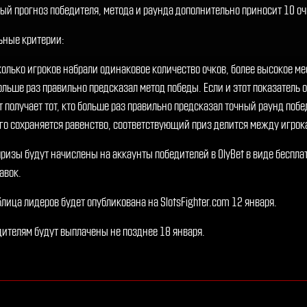
ый прогноз победителя, метода и раунда дополнительно приносит 10 оч
ьные критерии:
колько игроков набрали одинаковое количество очков, более высокое ме
больше раз правильно предсказал метод победы. Если и этот показатель
 получает тот, кто больше раз правильно предсказал точный раунд побе
ого сохраняется равенство, соответствующий приз делится между игрок
ризы будут начислены на аккаунты победителей в OlyBet в виде беспл
авок.
блица лидеров будет опубликована на SlotsFighter.com 12 января.
дителям будут выплачены не позднее 18 января.