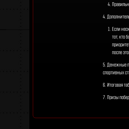
Правильн
4. Дополнител
Если нес
тот, кто 
приоритет
после эт
5. Денежные п
спортивных ст
6. Итоговая та
7. Призы побе