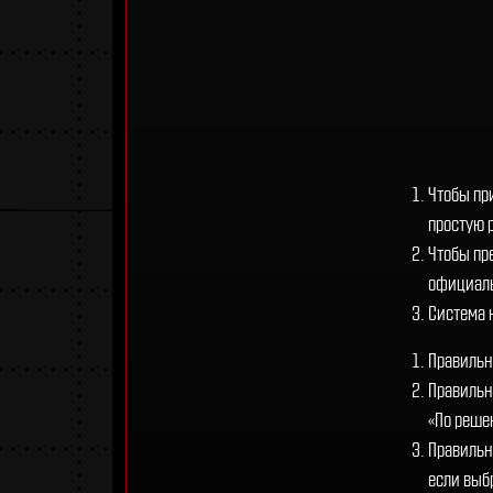
Чтобы пр
простую 
Чтобы пр
официаль
Система 
Правильн
Правильн
«По реше
Правильн
если выб