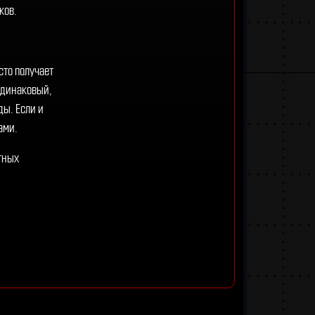
ков.
сто получает
 одинаковый,
ды. Если и
ами.
атных