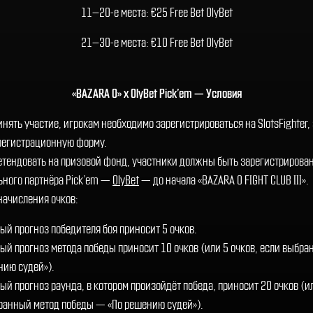
11–20-е места: €25 Free Bet OlyBet
21–30-е места: €10 Free Bet OlyBet
«BAZARA 0» x OlyBet Pick’em — Условия
инять участие, игрокам необходимо зарегистрироваться на SlotsFighter,
регистрационную форму.
етендовать на призовой фонд, участники должны быть зарегистрирова
ного партнёра Pick’em —
OlyBet
— до начала «BAZARA 0 FIGHT CLUB III».
начисления очков:
ый прогноз победителя боя приносит 5 очков.
ый прогноз метода победы приносит 10 очков (или 5 очков, если выбр
нию судей»).
ый прогноз раунда, в котором произойдёт победа, приносит 20 очков (ил
ранный метод победы — «По решению судей»).