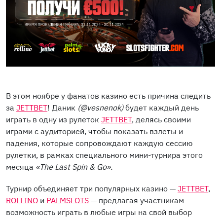
В этом ноябре у фанатов казино есть причина следить
за
JETTBET
! Даник
(@vesnenok)
будет каждый день
играть в одну из рулеток
JETTBET
, делясь своими
играми с аудиторией, чтобы показать взлеты и
падения, которые сопровождают каждую сессию
рулетки, в рамках специального мини-турнира этого
месяца
«The Last Spin & Go».
Турнир объединяет три популярных казино —
JETTBET
,
ROLLINO
и
PALMSLOTS
— предлагая участникам
возможность играть в любые игры на свой выбор