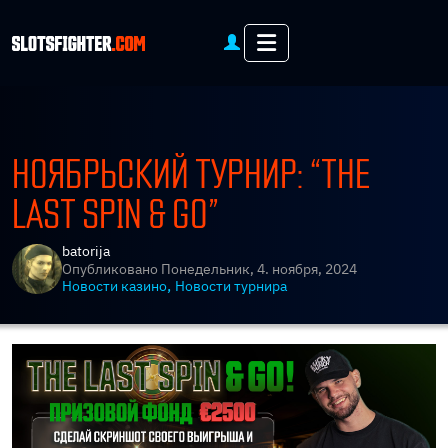
Menu
НОЯБРЬСКИЙ ТУРНИР: “THE
LAST SPIN & GO”
batorija
Опубликовано
Понедельник, 4. ноября, 2024
,
Новости казино
Новости турнира