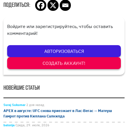
ПОДЕЛИТЬСЯ:
Войдите или зарегистрируйтесь, чтобы оставить
комментарий!
АВТОРИЗОВАТЬСЯ
СОЗДАТЬ АККАУНТ!
НОВЕЙШИЕ СТАТЬИ
Suraj Sukumar
2 дня назад
APEX в августе: UFC снова приезжает в Лас‑Вегас — Матеуш
Гамрот против Киллана Салкилда
batorija
Среда, 29. июля, 2026