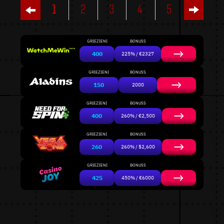
Page navigation
1
2
3
4
5
GRIEZIENI
BONUSS
400
225% / €2327
GRIEZIENI
BONUSS
150
2000
GRIEZIENI
BONUSS
400
260% / €2,500
GRIEZIENI
BONUSS
260
260% / $2,600
GRIEZIENI
BONUSS
425
450% / €6000