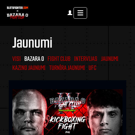
Menu
Jaunumi
VISI
BAZARA 0
FIGHT CLUB
INTERVIJAS
JAUNUMI
KAZINO JAUNUMI
TURNĪRA JAUNUMI
UFC