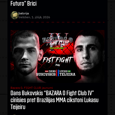
Futuro” Brici
batorija
trešdien, 1. jūlijā, 2026
Bazara 0
,
FIGHT CLUB jaunumi
Dans Bukovskis “BAZARA 0 Fight Club IV”
cīnīsies pret Brazīlijas MMA cīkstoni Lukasu
Teijeiru