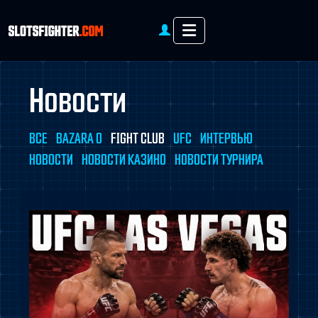
Menu
Новости
ВСЕ
BAZARA 0
FIGHT CLUB
UFC
ИНТЕРВЬЮ
НОВОСТИ
НОВОСТИ КАЗИНО
НОВОСТИ ТУРНИРА