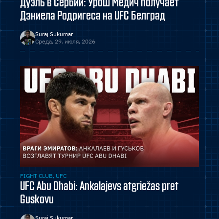
Дуэль в Сербии: Урош Медич получает
Дэниела Родригеса на UFC Белград
Suraj Sukumar
Среда, 29. июля, 2026
FIGHT CLUB
,
UFC
UFC Abu Dhabi: Ankalajevs atgriežas pret
Guskovu
Suraj Sukumar