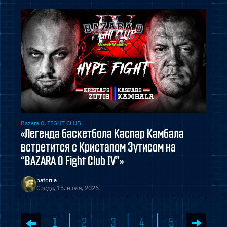
Bazara 0
,
FIGHT CLUB
«Легенда баскетбола Каспар Камбала
встретится с Кристапом Зутисом на
“BAZARA 0 Fight Club IV”»
batorija
Среда, 15. июля, 2026
Page navigation
1
2
3
4
5