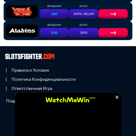
ВРАЩЕНИЯ
БОНУС
260
260% / $2,600
ВРАЩЕНИЯ
БОНУС
150
2000
Правила и Условия
Политика Конфиденциальности
Ответственная Игра
×
Поддержка:
info@slotsfighter.com
Copyright © 2026 - SLOTSFIGHTER _ All rights reserved.