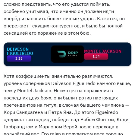
сложно представить, что его удастся поймать,
особенно учитывая, что именно он должен идти
вперёд и наносить более точные удары. Кажется, он
опережает текущих конкурентов, и было бы полной
сенсацией его поражение в этом бою.
DEIVESON
MONTEL JACKSON
FIGUEIREDO
1.34
3.35
Хотя коэффициенты значительно различаются,
уровень соперников Deiveson Figueiredo намного выше,
чем у Montel Jackson. Несмотря на поражения в
последних двух боях, они были против настоящих
претендентов на титул, включая бывшего чемпиона —
Кори Сандхагена и Петра Яна. До этого Figueiredo
одержал три подряд победы над Робом Фонтом, Коди
Гарбрандтом и Марлоном Верой после перехода в
полулёгкий вес. Его reign в полулегком весе хорошо