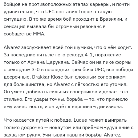
бойцов на противоположных этапах карьеры, и почти
удивительно, что UFC поставил Luque в такую
ситуацию. В то же время бой проходит в Бразилии, и
сенсация вызвала бы огромный резонанс в
сообществе MMA.
Alvarez заслуживает всей той шумихи, что о нём ходит.
За последние пять лет его рекорд 4-1, поражение
только от Армана Царукяна. Сейчас он на пике формы
с рекордом 3-0 в последних трех боях UFC, все победы
досрочные. Drakkar Klose был сложным соперником
для большинства, но Alvarez с лёгкостью его утомил.
Он умеет добивать сильных соперников и делает это
стильно. Его удары точны, борьба — то, что принесло
ему известность, и он идёт к вершинам дивизиона.
Что касается путей к победе, Luque может выиграть
только досрочно — нокаутом или приёмом «удушение с
захватом руки». Учитывая навыки борьбы Alvarez,