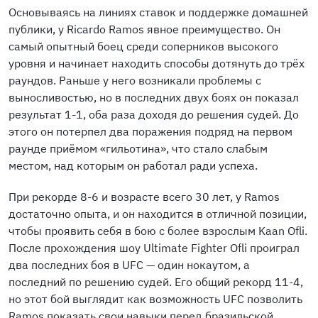
Основываясь на линиях ставок и поддержке домашней
публики, у Ricardo Ramos явное преимущество. Он
самый опытный боец среди соперников высокого
уровня и начинает находить способы дотянуть до трёх
раундов. Раньше у него возникали проблемы с
выносливостью, но в последних двух боях он показал
результат 1-1, оба раза доходя до решения судей. До
этого он потерпел два поражения подряд на первом
раунде приёмом «гильотина», что стало слабым
местом, над которым он работал ради успеха.
При рекорде 8-6 и возрасте всего 30 лет, у Ramos
достаточно опыта, и он находится в отличной позиции,
чтобы проявить себя в бою с более взрослым Kaan Ofli.
После прохождения шоу Ultimate Fighter Ofli проиграл
два последних боя в UFC — один нокаутом, а
последний по решению судей. Его общий рекорд 11-4,
но этот бой выглядит как возможность UFC позволить
Ramos показать свои навыки перед бразильской