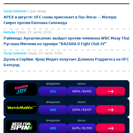
Suraj Sukumar
2 дня назад
APEX в августе: UFC снова приезжает в Лас‑Вегас — Матеуш
Гамрот против Киллана Салкилда
batorija
Среда, 29. июля, 2026
Раймондс Аукштикалнис выйдет против чемпиона WBC Muay Thai
Руслана Митяева на турнире “BAZARA 0 Fight Club IV”
Suraj Sukumar
Среда, 29. июля, 2026
Дуэль в Сербии: Урош Медич получает Дэниела Родригеса на UFC
Белград
ВРАЩЕНИЯ
БОНУС
425
450% / €6000
ВРАЩЕНИЯ
БОНУС
400
225% / €2327
ВРАЩЕНИЯ
БОНУС
400
260% / €2,500