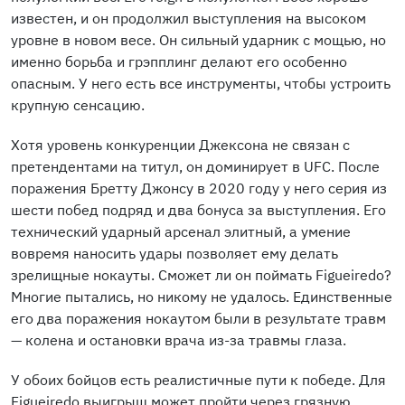
известен, и он продолжил выступления на высоком
уровне в новом весе. Он сильный ударник с мощью, но
именно борьба и грэпплинг делают его особенно
опасным. У него есть все инструменты, чтобы устроить
крупную сенсацию.
Хотя уровень конкуренции Джексона не связан с
претендентами на титул, он доминирует в UFC. После
поражения Бретту Джонсу в 2020 году у него серия из
шести побед подряд и два бонуса за выступления. Его
технический ударный арсенал элитный, а умение
вовремя наносить удары позволяет ему делать
зрелищные нокауты. Сможет ли он поймать Figueiredo?
Многие пытались, но никому не удалось. Единственные
его два поражения нокаутом были в результате травм
— колена и остановки врача из-за травмы глаза.
У обоих бойцов есть реалистичные пути к победе. Для
Figueiredo выигрыш может пройти через грязную