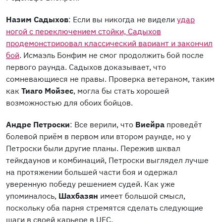
Назим Садыхов
: Если вы никогда не видели
удар
ногой с переключением стойки, Садыхов
продемонстрировал классический вариант и закончил
бой
. Исмаэль Бонфим не смог продолжить бой после
первого раунда. Садыхов доказывает, что
сомневающиеся не правы. Проверка ветераном, таким
как
Тиаго Мойзес
, могла бы стать хорошей
возможностью для обоих бойцов.
Андре Петроски
: Все верили, что
Виейра
проведёт
болевой приём в первом или втором раунде, но у
Петроски были другие планы. Пережив шквал
тейкдаунов и комбинаций, Петроски выглядел лучше
на протяжении большей части боя и одержал
уверенную победу решением судей. Как уже
упоминалось,
Шахбазян
имеет большой смысл,
поскольку оба парня стремятся сделать следующие
шаги в своей карьере в UFC.