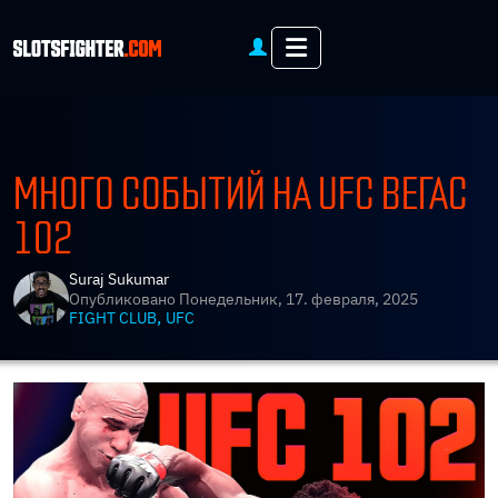
Menu
МНОГО СОБЫТИЙ НА UFC ВЕГАС
102
Suraj Sukumar
Опубликовано
Понедельник, 17. февраля, 2025
,
FIGHT CLUB
UFC