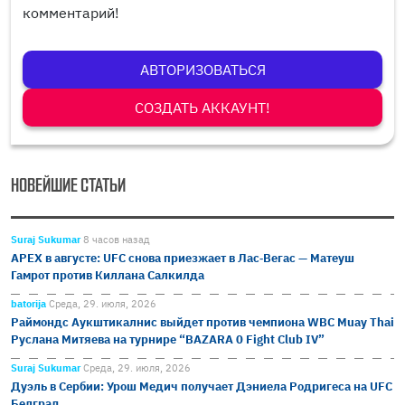
комментарий!
АВТОРИЗОВАТЬСЯ
СОЗДАТЬ АККАУНТ!
НОВЕЙШИЕ СТАТЬИ
Suraj Sukumar
8 часов назад
APEX в августе: UFC снова приезжает в Лас‑Вегас — Матеуш
Гамрот против Киллана Салкилда
batorija
Среда, 29. июля, 2026
Раймондс Аукштикалнис выйдет против чемпиона WBC Muay Thai
Руслана Митяева на турнире “BAZARA 0 Fight Club IV”
Suraj Sukumar
Среда, 29. июля, 2026
Дуэль в Сербии: Урош Медич получает Дэниела Родригеса на UFC
Белград