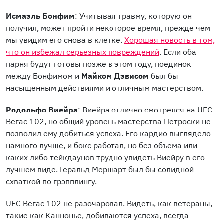
Исмаэль Бонфим
: Учитывая травму, которую он
получил, может пройти некоторое время, прежде чем
мы увидим его снова в клетке.
Хорошая новость в том,
что он избежал серьезных повреждений
. Если оба
парня будут готовы позже в этом году, поединок
между Бонфимом и
Майком Дэвисом
был бы
насыщенным действиями и отличным мастерством.
Родольфо Виейра
: Виейра отлично смотрелся на UFC
Вегас 102, но общий уровень мастерства Петроски не
позволил ему добиться успеха. Его кардио выглядело
намного лучше, и бокс работал, но без объема или
каких-либо тейкдаунов трудно увидеть Виейру в его
лучшем виде. Геральд Мершарт был бы солидной
схваткой по грэпплингу.
UFC Вегас 102 не разочаровал. Видеть, как ветераны,
такие как Каннонье, добиваются успеха, всегда