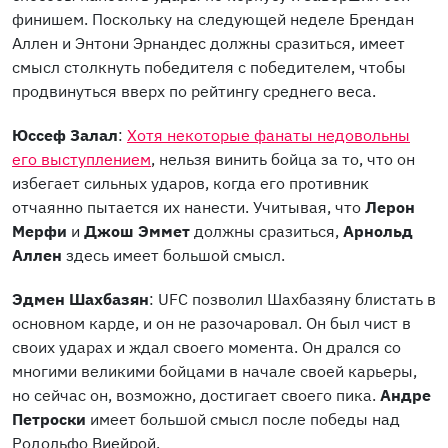
финишем. Поскольку на следующей неделе Брендан
Аллен и Энтони Эрнандес должны сразиться, имеет
смысл столкнуть победителя с победителем, чтобы
продвинуться вверх по рейтингу среднего веса.
Юссеф Залал
:
Хотя некоторые фанаты недовольны
его выступлением
, нельзя винить бойца за то, что он
избегает сильных ударов, когда его противник
отчаянно пытается их нанести. Учитывая, что
Лерон
Мерфи
и
Джош Эммет
должны сразиться,
Арнольд
Аллен
здесь имеет большой смысл.
Эдмен Шахбазян
: UFC позволил Шахбазяну блистать в
основном карде, и он не разочаровал. Он был чист в
своих ударах и ждал своего момента. Он дрался со
многими великими бойцами в начале своей карьеры,
но сейчас он, возможно, достигает своего пика.
Андре
Петроски
имеет большой смысл после победы над
Родольфо Виейрой.