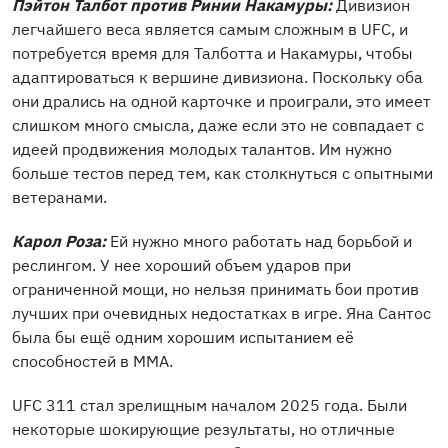
Пэйтон Талбот против Ринии Накамуры:
Дивизион
легчайшего веса является самым сложным в UFC, и
потребуется время для Талботта и Накамуры, чтобы
адаптироваться к вершине дивизиона. Поскольку оба
они дрались на одной карточке и проиграли, это имеет
слишком много смысла, даже если это не совпадает с
идеей продвижения молодых талантов. Им нужно
больше тестов перед тем, как столкнуться с опытными
ветеранами.
Карол Роза:
Ей нужно много работать над борьбой и
реслингом. У нее хороший объем ударов при
ограниченной мощи, но нельзя принимать бои против
лучших при очевидных недостатках в игре. Яна Сантос
была бы ещё одним хорошим испытанием её
способностей в MMA.
UFC 311 стал зрелищным началом 2025 года. Были
некоторые шокирующие результаты, но отличные