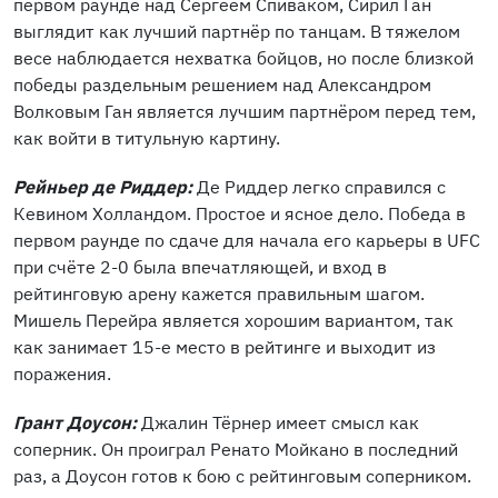
первом раунде над Сергеем Спиваком, Сирил Ган
выглядит как лучший партнёр по танцам. В тяжелом
весе наблюдается нехватка бойцов, но после близкой
победы раздельным решением над Александром
Волковым Ган является лучшим партнёром перед тем,
как войти в титульную картину.
Рейньер де Риддер:
Де Риддер легко справился с
Кевином Холландом. Простое и ясное дело. Победа в
первом раунде по сдаче для начала его карьеры в UFC
при счёте 2-0 была впечатляющей, и вход в
рейтинговую арену кажется правильным шагом.
Мишель Перейра является хорошим вариантом, так
как занимает 15-е место в рейтинге и выходит из
поражения.
Грант Доусон:
Джалин Тёрнер имеет смысл как
соперник. Он проиграл Ренато Мойкано в последний
раз, а Доусон готов к бою с рейтинговым соперником.