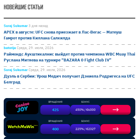
НОВЕЙШИЕ СТАТЬИ
Suraj Sukumar
3 дня назад
APEX в августе: UFC снова приезжает в Лас‑Вегас — Матеуш
Гамрот против Киллана Салкилда
batorija
Среда, 29. июля, 2026
Раймондс Аукштикалнис выйдет против чемпиона WBC Muay Thai
Руслана Митяева на турнире “BAZARA 0 Fight Club IV”
Suraj Sukumar
Среда, 29. июля, 2026
Дуэль в Сербии: Урош Медич получает Дэниела Родригеса на UFC
Белград
ВРАЩЕНИЯ
БОНУС
425
450% / €6000
ВРАЩЕНИЯ
БОНУС
400
225% / €2327