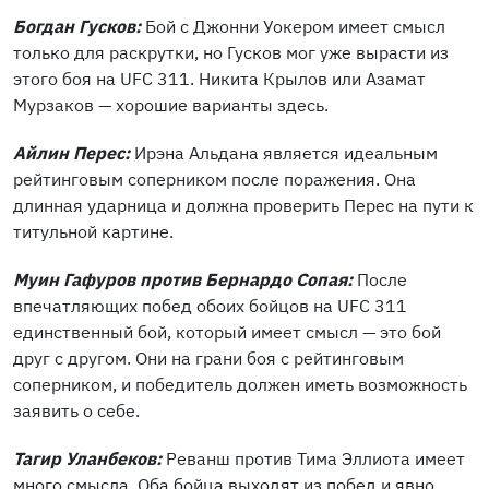
Богдан Гусков:
Бой с Джонни Уокером имеет смысл
только для раскрутки, но Гусков мог уже вырасти из
этого боя на UFC 311. Никита Крылов или Азамат
Мурзаков — хорошие варианты здесь.
Айлин Перес:
Ирэна Альдана является идеальным
рейтинговым соперником после поражения. Она
длинная ударница и должна проверить Перес на пути к
титульной картине.
Муин Гафуров против Бернардо Сопая:
После
впечатляющих побед обоих бойцов на UFC 311
единственный бой, который имеет смысл — это бой
друг с другом. Они на грани боя с рейтинговым
соперником, и победитель должен иметь возможность
заявить о себе.
Тагир Уланбеков:
Реванш против Тима Эллиота имеет
много смысла. Оба бойца выходят из побед и явно