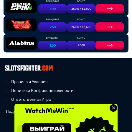
ВРАЩЕНИЯ
БОНУС
400
260% / €2,500
ВРАЩЕНИЯ
БОНУС
260
260% / $2,600
ВРАЩЕНИЯ
БОНУС
150
2000
Правила и Условия
Политика Конфиденциальности
Ответственная Игра
×
Поддержка:
info@slotsfighter.com
Copyright © 2026 - SLOTSFIGHTER _ All rights reserved.