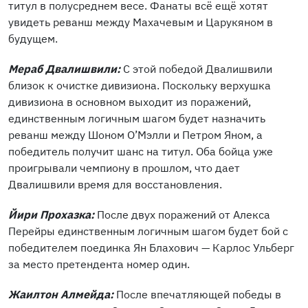
титул в полусреднем весе. Фанаты всё ещё хотят
увидеть реванш между Махачевым и Царукяном в
будущем.
Мераб Двалишвили:
С этой победой Двалишвили
близок к очистке дивизиона. Поскольку верхушка
дивизиона в основном выходит из поражений,
единственным логичным шагом будет назначить
реванш между Шоном О’Мэлли и Петром Яном, а
победитель получит шанс на титул. Оба бойца уже
проигрывали чемпиону в прошлом, что дает
Двалишвили время для восстановления.
Йири Прохазка:
После двух поражений от Алекса
Перейры единственным логичным шагом будет бой с
победителем поединка Ян Блахович — Карлос Ульберг
за место претендента номер один.
Жаилтон Алмейда:
После впечатляющей победы в