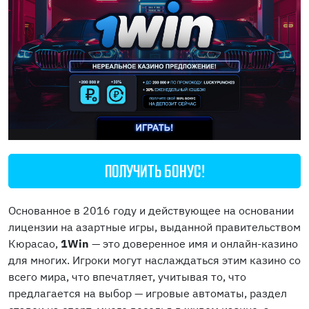
ПОЛУЧИТЬ БОНУС!
Основанное в 2016 году и действующее на основании
лицензии на азартные игры, выданной правительством
Кюрасао,
1Win
— это доверенное имя и онлайн-казино
для многих. Игроки могут наслаждаться этим казино со
всего мира, что впечатляет, учитывая то, что
предлагается на выбор — игровые автоматы, раздел