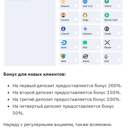
Бонус для новых клиентов:
На первый депозит предоставляется бонус 200%.
На второй депозит предоставляется бонус 150%.
На третий депозит предоставляется бонус 100%.
На четвертый депозит предоставляется бонус
50%.
Наряду с регулярными акциями, также возможно