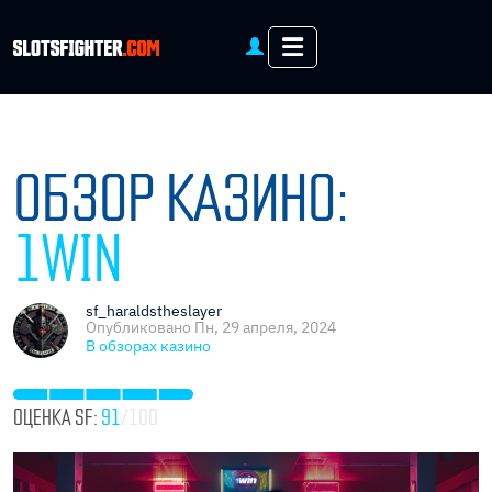
Menu
ОБЗОР КАЗИНО:
1WIN
sf_haraldstheslayer
Опубликовано Пн, 29 апреля, 2024
В обзорах казино
ОЦЕНКА SF:
91
/100