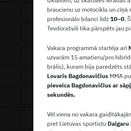
izklaidēti, uz skatuves ieradās 
braucienu uz motocikla un cīņā n
profesionālo bilanci līdz
10–0
. 
Tevdorašvili tika pārspēts jau p
Vakara programmā startēja arī
uzvarām 15 amatieru/pro hibrīdc
brālis), kuram bija paredzēts st
Lovaris Bagdonavičius
MMA pus
pieveica Bagdonavičius ar sāp
sekundēs.
Vēl viena no vakara gaidītākajā
pret Lietuvas sportistu
Daigaru