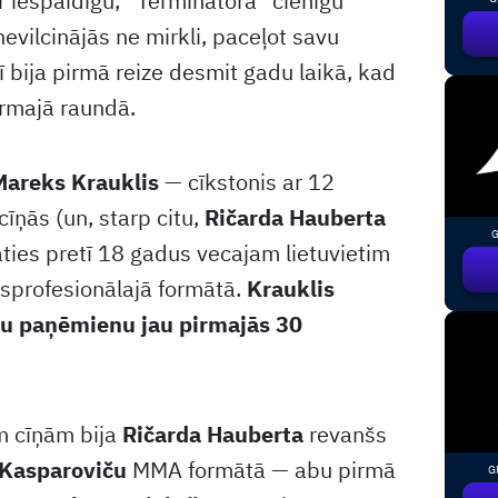
ar iespaidīgu, “Terminatora” cienīgu
evilcinājās ne mirkli, paceļot savu
Šī bija pirmā reize desmit gadu laikā, kad
irmajā raundā.
Mareks Krauklis
— cīkstonis ar 12
īņās (un, starp citu,
Ričarda Hauberta
G
āties pretī 18 gadus vecajam lietuvietim
profesionālajā formātā.
Krauklis
ju paņēmienu jau pirmajās 30
m cīņām bija
Ričarda Hauberta
revanšs
 Kasparoviču
MMA formātā — abu pirmā
G