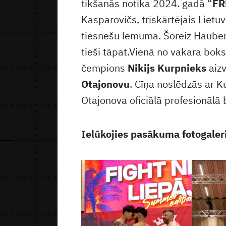
tikšanās notika 2024. gadā “
FR
Kasparovičs, trīskārtējais Liet
tiesnešu lēmuma. Šoreiz Hauberts
tieši tāpat.Vienā no vakara bok
čempions
Nikijs Kurpnieks
aizv
Otajonovu
. Cīņa noslēdzās ar K
Otajonova oficiālā profesionālā 
Ielūkojies pasākuma fotogaler