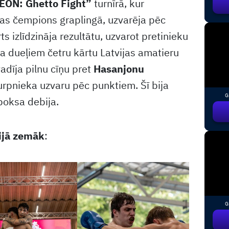
EON: Ghetto Fight”
turnīrā, kur
uvas čempions graplingā, uzvarēja pēc
 izlīdzināja rezultātu, uzvarot pretinieku
sa dueļiem četru kārtu Latvijas amatieru
adīja pilnu cīņu pret
Hasanjonu
urpnieka uzvaru pēc punktiem. Šī bija
G
boksa debija.
ijā zemāk
:
G