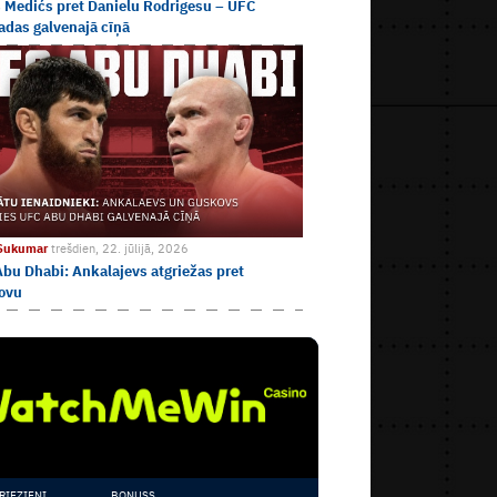
 Medićs pret Danielu Rodrigesu – UFC
adas galvenajā cīņā
 Sukumar
trešdien, 22. jūlijā, 2026
bu Dhabi: Ankalajevs atgriežas pret
ovu
RIEZIENI
BONUSS