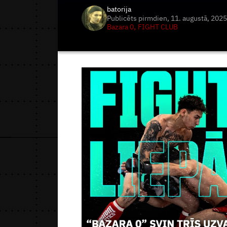
batorija
Publicēts
pirmdien, 11. augustā, 2025
,
Bazara 0
FIGHT CLUB