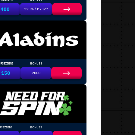
400
225% / €2327
RIEZIENI
BONUSS
150
2000
RIEZIENI
BONUSS