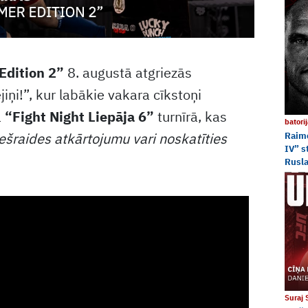
Edition 2”
8. augustā atgriezās
iņi!”, kur labākie vakara cīkstoņi
ā
“Fight Night Liepāja 6”
turnīrā, kas
batori
iešraides atkārtojumu vari noskatīties
Raim
IV” s
Rusl
Suraj