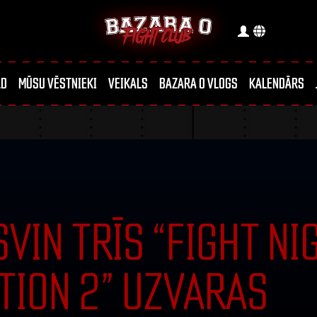
RD
MŪSU VĒSTNIEKI
VEIKALS
BAZARA 0 VLOGS
KALENDĀRS
VIN TRĪS “FIGHT NI
TION 2” UZVARAS