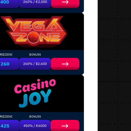
400
260% / €2,500
RIEZIENI
BONUSS
260
260% / $2,600
RIEZIENI
BONUSS
425
450% / €6000