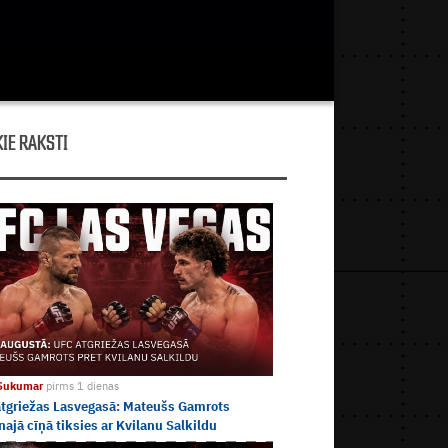
IE RAKSTI
 Sukumar
pirms 1 dienas
tgriežas Lasvegasā: Mateušs Gamrots
najā cīņā tiksies ar Kvilanu Salkildu