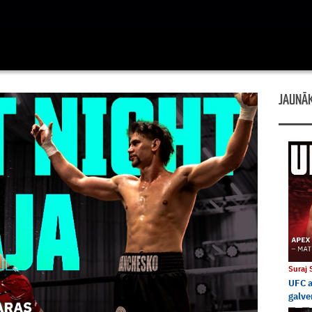
JAUNĀK
Suraj
UFC a
galve