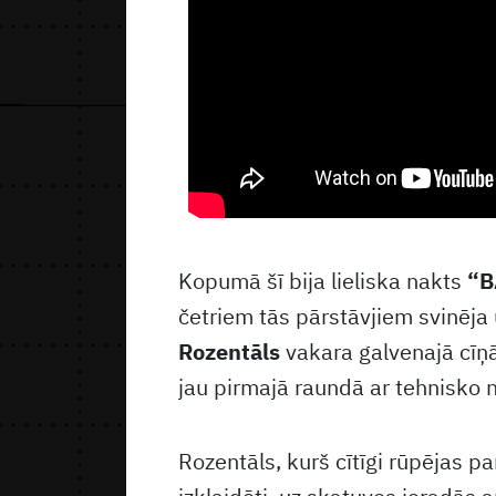
Kopumā šī bija lieliska nakts
“B
četriem tās pārstāvjiem svinēja
Rozentāls
vakara galvenajā cīņā 
jau pirmajā raundā ar tehnisko 
Rozentāls, kurš cītīgi rūpējas par 