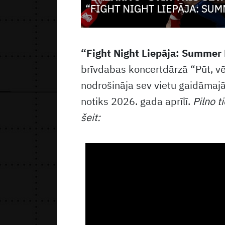
“Fight Night Liepāja: Summer 
brīvdabas koncertdārzā “Pūt, vēj
nodrošināja sev vietu gaidāmaj
notiks 2026. gada aprīlī.
Pilno t
šeit: