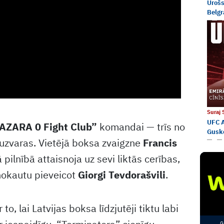
Urošs
Belgr
Suraj
UFC A
AZARA 0 Fight Club”
komandai — trīs no
Gusk
 uzvaras. Vietējā boksa zvaigzne
Francis
pilnībā attaisnoja uz sevi liktās cerības,
nokautu pieveicot
Giorgi Tevdorašvili
.
to, lai Latvijas boksa līdzjutēji tiktu labi
G