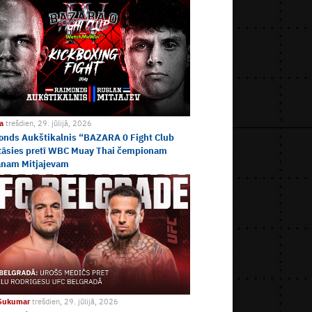
ja
trešdien, 29. jūlijā, 2026
onds Aukštikalnis “BAZARA 0 Fight Club
tāsies pretī WBC Muay Thai čempionam
anam Mitjajevam
 Sukumar
trešdien, 29. jūlijā, 2026