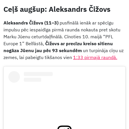
Ceļš augšup: Aleksandrs Čižovs
Aleksandrs Čižovs (11–3)
pusfinālā ienāk ar spēcīgu
impulsu pēc iespaidīga pirmā raunda nokauta pret skotu
Marku Jūenu ceturtdaļfinālā. Cīnoties 10. maijā “PFL
Europe 1” Belfāstā,
Čižovs ar precīzu kreiso sitienu
nogāza Jūenu jau pēc 93 sekundēm
un turpināja cīņu uz
zemes, lai pabeigtu tikšanos vien
1:33 pirmajā raundā.