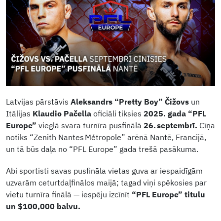
Latvijas pārstāvis
Aleksandrs “Pretty Boy” Čižovs
un
Itālijas
Klaudio Pačella
oficiāli tiksies
2025. gada “PFL
Europe”
vieglā svara turnīra pusfinālā
26. septembrī.
Cīņa
notiks “Zenith Nantes Métropole” arēnā Nantē, Francijā,
un tā būs daļa no “PFL Europe” gada trešā pasākuma.
Abi sportisti savas pusfināla vietas guva ar iespaidīgām
uzvarām ceturtdaļfinālos maijā; tagad viņi spēkosies par
vietu turnīra finālā — iespēju izcīnīt
“PFL Europe” titulu
un $100,000 balvu.