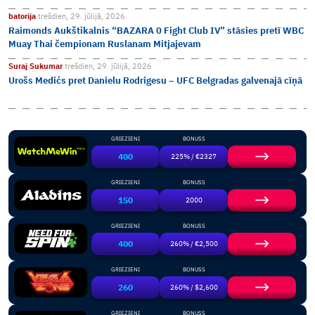
batorija
trešdien, 29. jūlijā, 2026
Raimonds Aukštikalnis “BAZARA 0 Fight Club IV” stāsies pretī WBC
Muay Thai čempionam Ruslanam Mitjajevam
Suraj Sukumar
trešdien, 29. jūlijā, 2026
Urošs Medićs pret Danielu Rodrigesu – UFC Belgradas galvenajā cīņā
GRIEZIENI
BONUSS
400
225% / €2327
GRIEZIENI
BONUSS
150
2000
GRIEZIENI
BONUSS
400
260% / €2,500
GRIEZIENI
BONUSS
260
260% / $2,600
GRIEZIENI
BONUSS