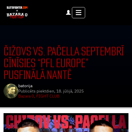
Menu
ČIŽOVS VS. PAČELLA SEPTEMBRĪ
CĪNĪSIES “PFL EUROPE”
PUSFINĀLĀ NANTĒ
batorija
Publicēts
piektdien, 18. jūlijā, 2025
,
Bazara 0
FIGHT CLUB