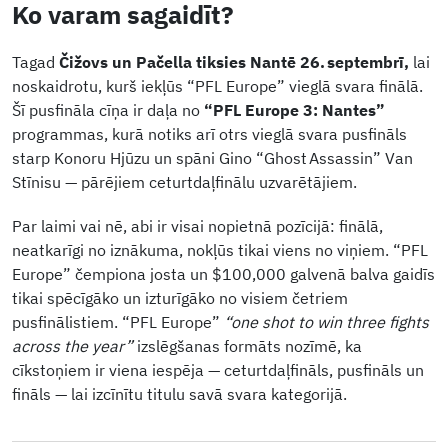
Ko varam sagaidīt?
Tagad
Čižovs un Pačella tiksies Nantē 26. septembrī,
lai
noskaidrotu, kurš iekļūs “PFL Europe” vieglā svara finālā.
Šī pusfināla cīņa ir daļa no
“PFL Europe 3: Nantes”
programmas, kurā notiks arī otrs vieglā svara pusfināls
starp Konoru Hjūzu un spāni Gino “Ghost Assassin” Van
Stīnisu — pārējiem ceturtdaļfinālu uzvarētājiem.
Par laimi vai nē, abi ir visai nopietnā pozīcijā: finālā,
neatkarīgi no iznākuma, nokļūs tikai viens no viņiem. “PFL
Europe” čempiona josta un $100,000 galvenā balva gaidīs
tikai spēcīgāko un izturīgāko no visiem četriem
pusfinālistiem. “PFL Europe”
“one shot to win three fights
across the year”
izslēgšanas formāts nozīmē, ka
cīkstoņiem ir viena iespēja — ceturtdaļfināls, pusfināls un
fināls — lai izcīnītu titulu savā svara kategorijā.