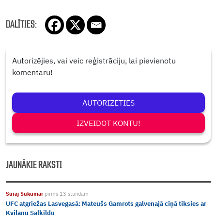
DALĪTIES:
Autorizējies, vai veic reģistrāciju, lai pievienotu
komentāru!
AUTORIZĒTIES
IZVEIDOT KONTU!
JAUNĀKIE RAKSTI
Suraj Sukumar
pirms 13 stundām
UFC atgriežas Lasvegasā: Mateušs Gamrots galvenajā cīņā tiksies ar
Kvilanu Salkildu