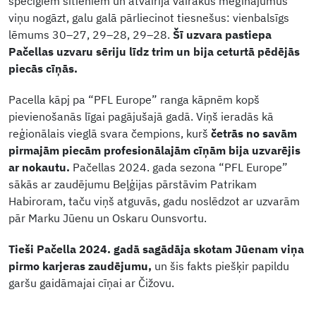
spēcīgiem sitieniem un atvairīja vairākus mēģinājumus
viņu nogāzt, galu galā pārliecinot tiesnešus: vienbalsīgs
lēmums 30–27, 29–28, 29–28.
Šī uzvara pastiepa
Pačellas uzvaru sēriju līdz trim un bija ceturtā pēdējās
piecās cīņās.
Pacella kāpj pa “PFL Europe” ranga kāpnēm kopš
pievienošanās līgai pagājušajā gadā. Viņš ieradās kā
reģionālais vieglā svara čempions, kurš
četrās no savām
pirmajām piecām profesionālajām cīņām bija uzvarējis
ar nokautu.
Pačellas 2024. gada sezona “PFL Europe”
sākās ar zaudējumu Beļģijas pārstāvim Patrikam
Habiroram, taču viņš atguvās, gadu noslēdzot ar uzvarām
pār Marku Jūenu un Oskaru Ounsvortu.
Tieši Pačella 2024. gadā sagādāja skotam Jūenam viņa
pirmo karjeras zaudējumu,
un šis fakts piešķir papildu
garšu gaidāmajai cīņai ar Čižovu.