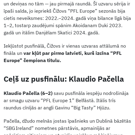
un deviņas no tām — jau pirmajā raundā. Šī uzvaru sērija ir
īpaši salda, jo iepriekš Čižovs “PFL Europe” sezonās bija
cietis neveiksmes: 2022.–2024. gadā viņa bilance līgā bija
1–2, tostarp zaudējumi spānim Akoidanam Duki 2023.
gadā un itālim Danjēlam Skatici 2024. gadā.
Iekļūstot pusfinālā, Čižovs ir vienas uzvaras attālumā no
fināla un
var kļūt par pirmo latvieti, kurš izcīna “PFL
Europe” čempiona titulu.
Ceļš uz pusfinālu: Klaudio Pačella
Klaudio Pačella (6–2)
savu pusfināla iespēju nodrošināja
ar smagu uzvaru “PFL Europe 1” Belfāstā. Itālis trīs
raundus cīnījās ar angli Gavinu “Big Tasty” Hjūzu.
Pačella, džudo melnās jostas īpašnieks un Dublinā bāzētās
“SBG Ireland” nometnes pārstāvis, apmainījās ar