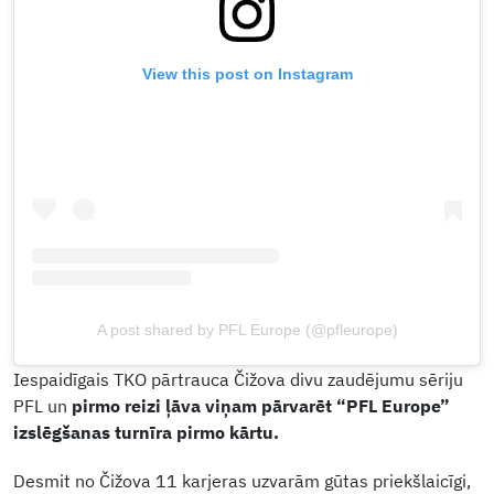
View this post on Instagram
A post shared by PFL Europe (@pfleurope)
Iespaidīgais TKO pārtrauca Čižova divu zaudējumu sēriju
PFL un
pirmo reizi ļāva viņam pārvarēt “PFL Europe”
izslēgšanas turnīra pirmo kārtu.
Desmit no Čižova 11 karjeras uzvarām gūtas priekšlaicīgi,