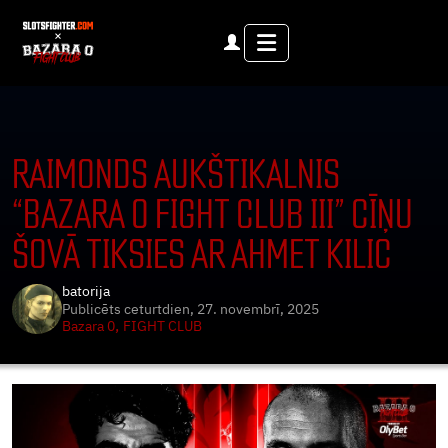
Menu
RAIMONDS AUKŠTIKALNIS
“BAZARA 0 FIGHT CLUB III” CĪŅU
ŠOVĀ TIKSIES AR AHMET KILIC
batorija
Publicēts
ceturtdien, 27. novembrī, 2025
,
Bazara 0
FIGHT CLUB