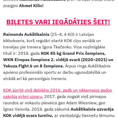
zvaigzni
Ahmet Kilic!
BIĻETES VARI IEGĀDĀTIES ŠEIT!
Raimonds Aukštikalnis
(25–4, 4 KO) ir Latvijas
kikbokseris, kurš regulāri startē KOK cīņu seriālā un
trenējas pie trenera Igora Tkačenko. Viņa nozīmīgākie
tituli ir: 2018. gada
KOK 85 kg Grand Prix čempions,
WKN Eiropas čempions 2. vidējā svarā (2020–2021) un
Yakuza Fight 6 un 8 čempions.
Ārpus ringa Aukštikalnis
apvieno profesionālo sportu ar darbu ugunsdzēsībā un
strādā arī kā personīgais treneris.
KOK apritē viņš debitēja 2016. gadā un nākamajos gados
sakrāja virkni uzvaru
. 2017. gada nogalē viņš pirmajos
raundos ar nokautu pieveica gan Adam Wiesniew, gan
Ignas Vaisvila. 2018. gada sākumā
Aukštikalnis uzvarēja
KOK vidējā svara turnīru,
ar vienbalsīgu tiesnešu lēmumu