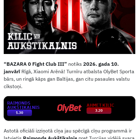
“BAZARA 0 Fight Club III”
notiks
2026. gada 10.
janvārī
Rīgā, Xiaomi Arēnā! Turnīru atbalsta OlyBet Sporta
bārs, un ringā kāps gan Baltijas, gan citu pasaules valstu
cīkstoņi.
RAIMONDS
AHMET KILIC
AUKŠTIKALNIS
3.20
1.30
Astotā oficiāli izziņotā cīņa jau spēcīgā cīņu programmā ir
latvietis
Raimonds Aukštikalnis
pret Turcijas vidējā svara