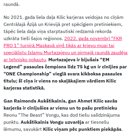
raundā.
No 2021. gada liela daļa Kilic karjeras veidojas no cīņām
Centrālajā Āzijā un Krievijā pret spēcīgiem pretiniekiem,
tāpēc liela daļa viņa starptautiski redzamā rekorda
uzkrāta tieši šajos reģionos.
2022. gada novembrī “FKR
PRO 1” turnīrā Maskavā viņš tikās ar krievu muai tai
speciālistu Islamu Murtazajevu un pirmajā raundā zaudēja
ar tehnisko nokautu
.
Murtazajevs ir bijušais “EM
Legend” pasaules čempions līdz 75 kg un ir cīnījies par
“ONE Championship” vieglā svara kikboksa pasaules
titulu; šī cīņa ir viens no skaļākajiem vārdiem Kilic
karjeras statistikā.
Gan Raimonds Aukštikalnis, gan Ahmet Kilic savās
karjerās ir cīnījušies ar vienu un to pašu pretinieku
Reonu “The Beast” Vongu, kas dod tiešu salīdzinājuma
punktu.
Aukštikalnis Vongu uzvarēja
ar tiesnešu
lēmumu, savukārt
Kilic viņam pēc punktiem piekāpās
.