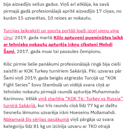
bija aizvadījis sešus gadus. Viņš arī atklāja, ka savā
pirmajā gadā profesionālajā apritē aizvadījis 17 cīņas, no
kurām 15 uzvarētas, 10 reizes ar nokautu.
Turcijas laikraksti un sporta portāli īpaši izceļ vienu viņa
cīņu
: 2019. gada martā
Kilic aptuveni pusminūtes laikā
ar tehnisko nokautu apturēja irāņu cīkstoni Mehdi
Šami
, 2017. gada muai tai pasaules čempionu.
Kilic pirmie lielie panākumi profesionālajā ringā bija cieši
saistīti ar KOK Turkey turnīriem Sakārijā. Pēc uzvaras pār
Šami viņš 2019. gada beigās atgriezās Turcijā uz “KOK
Fight Series” šovu Stambulā un vidējā svara cīņā ar
tehnisko nokautu pirmajā raundā apturēja Muhammadu
Karimovu. Vēlāk
viņš startēja “KOK 76: Turkey vs Russia”
turnīrā Sakārijā
, kur trīs raundu cīņā līdz 77 kg ar dalītu
tiesnešu lēmumu uzvarēja irāni Hoeseinu Mollamahdi.
Nākamajā šīs sērijas pasākumā
viņš pārgāja uz svara
kategoriju līdz 81 kg un izcīnīja uzvaru ar TKO otrajā