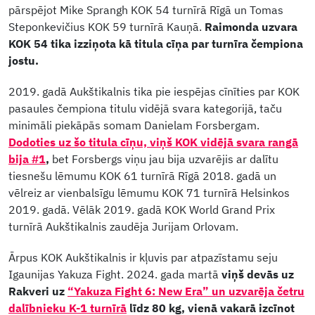
pārspējot Mike Sprangh KOK 54 turnīrā Rīgā un Tomas
Steponkevičius KOK 59 turnīrā Kauņā.
Raimonda uzvara
KOK 54 tika izziņota kā titula cīņa par turnīra čempiona
jostu.
2019. gadā Aukštikalnis tika pie iespējas cīnīties par KOK
pasaules čempiona titulu vidējā svara kategorijā, taču
minimāli piekāpās somam Danielam Forsbergam.
Dodoties uz šo titula cīņu, viņš KOK vidējā svara rangā
bija #1
,
bet Forsbergs viņu jau bija uzvarējis ar dalītu
tiesnešu lēmumu KOK 61 turnīrā Rīgā 2018. gadā un
vēlreiz ar vienbalsīgu lēmumu KOK 71 turnīrā Helsinkos
2019. gadā. Vēlāk 2019. gadā KOK World Grand Prix
turnīrā Aukštikalnis zaudēja Jurijam Orlovam.
Ārpus KOK Aukštikalnis ir kļuvis par atpazīstamu seju
Igaunijas Yakuza Fight. 2024. gada martā
viņš devās uz
Rakveri uz
“Yakuza Fight 6: New Era” un uzvarēja četru
dalībnieku K-1 turnīrā
līdz 80 kg, vienā vakarā izcīnot