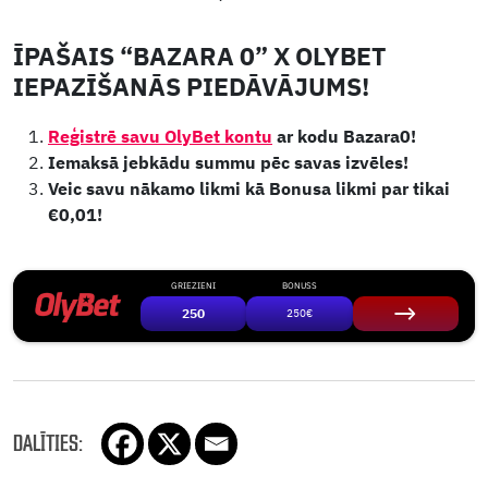
ĪPAŠAIS “BAZARA 0” X OLYBET
IEPAZĪŠANĀS PIEDĀVĀJUMS!
Reģistrē savu OlyBet kontu
ar kodu Bazara0!
Iemaksā jebkādu summu pēc savas izvēles!
Veic savu nākamo likmi kā Bonusa likmi par tikai
€0,01!
GRIEZIENI
BONUSS
250
250€
DALĪTIES: