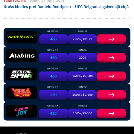
Suraj Sukumar
trešdien, 29. jūlijā, 2026
Urošs Medićs pret Danielu Rodrigesu – UFC Belgradas galvenajā cīņā
GRIEZIENI
BONUSS
400
225% / €2327
GRIEZIENI
BONUSS
150
2000
GRIEZIENI
BONUSS
400
260% / €2,500
GRIEZIENI
BONUSS
260
260% / $2,600
GRIEZIENI
BONUSS
425
450% / €6000