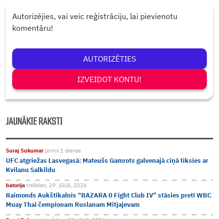
Autorizējies, vai veic reģistrāciju, lai pievienotu
komentāru!
AUTORIZĒTIES
IZVEIDOT KONTU!
JAUNĀKIE RAKSTI
Suraj Sukumar
pirms 1 dienas
UFC atgriežas Lasvegasā: Mateušs Gamrots galvenajā cīņā tiksies ar
Kvilanu Salkildu
batorija
trešdien, 29. jūlijā, 2026
Raimonds Aukštikalnis “BAZARA 0 Fight Club IV” stāsies pretī WBC
Muay Thai čempionam Ruslanam Mitjajevam