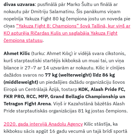
divas uzvaras
: pusfinālā pār Marko Šultu un finālā ar
nokautu pār Dmitriju Salamatinu. Šis panākums viņam
nopelnīja Yakuza Fight 80 kg čempiona jostu un noveda pie
cīņas
“Yakuza Fight 8: Champions” šovā Tallinā, kur viņš ar
KO apturēja Ričardas Kulis un saglabāja Yakuza Fight
čempiona statusu
.
Ahmet Kilic
(turku: Ahmet Kılıç) ir vidējā svara cīkstonis,
kurš starptautiski startējis kikboksā un muai tai, un viņa
bilance ir 27–7 ar 14 uzvarām ar nokautu. Kilic ir cīnījies
dažādos svaros no
77 kg (welterweight) līdz 86 kg
(middleweight)
un piedalījies dažādu organizāciju šovos
Eiropā un Centrālajā Āzijā, tostarp
KOK, Alash Pride FC,
FKR PRO, RCC, MFP, Grand Bellagio Championship un
Tetragon Fight Arena
. Viņš ir Kazahstānā bāzētās Alash
Pride starptautiskās organizācijas 81 kg jostas čempions.
2020. gada intervijā Anadolu Agency
Kilic stāstīja, ka
kikboksu sācis apgūt 16 gadu vecumā un tajā brīdī sportā