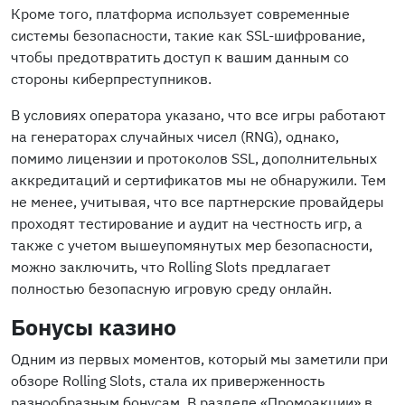
Кроме того, платформа использует современные
системы безопасности, такие как SSL-шифрование,
чтобы предотвратить доступ к вашим данным со
стороны киберпреступников.
В условиях оператора указано, что все игры работают
на генераторах случайных чисел (RNG), однако,
помимо лицензии и протоколов SSL, дополнительных
аккредитаций и сертификатов мы не обнаружили. Тем
не менее, учитывая, что все партнерские провайдеры
проходят тестирование и аудит на честность игр, а
также с учетом вышеупомянутых мер безопасности,
можно заключить, что Rolling Slots предлагает
полностью безопасную игровую среду онлайн.
Бонусы казино
Одним из первых моментов, который мы заметили при
обзоре Rolling Slots, стала их приверженность
разнообразным бонусам. В разделе «Промоакции» в