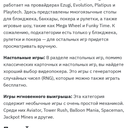
работает на провайдерах Ezugi, Evolution, Platipus и
Playtech. Здесь представлены многоязычные столы
для блэкджека, баккары, покера и рулетки, а также
игровые шоу, такие как Mega Wheel и Funky Time. К
сожалению, подкатегории есть только у блэкджека,
рулетки и покера — для остальных игр придется
просматривать вручную.
Настольные игры:
В разделе настольных игр, помимо
классических карточных и настольных игр, вы найдете
хороший выбор видеопокера. Это игры с генератором
случайных чисел (RNG), которые можно также играть
бесплатно.
Игры мгновенного выигрыша:
Эта категория
содержит необычные игры с очень простой механикой.
Среди них Aviator, Tower Rush, Balloon Mania, Spaceman,
Jackpot Mines и другие.