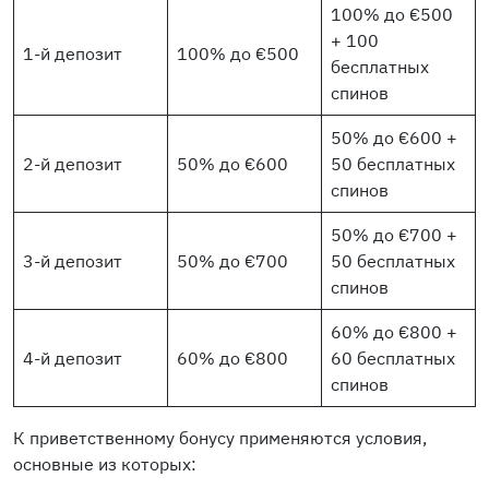
100% до €500
+ 100
1-й депозит
100% до €500
бесплатных
спинов
50% до €600 +
2-й депозит
50% до €600
50 бесплатных
спинов
50% до €700 +
3-й депозит
50% до €700
50 бесплатных
спинов
60% до €800 +
4-й депозит
60% до €800
60 бесплатных
спинов
К приветственному бонусу применяются условия,
основные из которых: