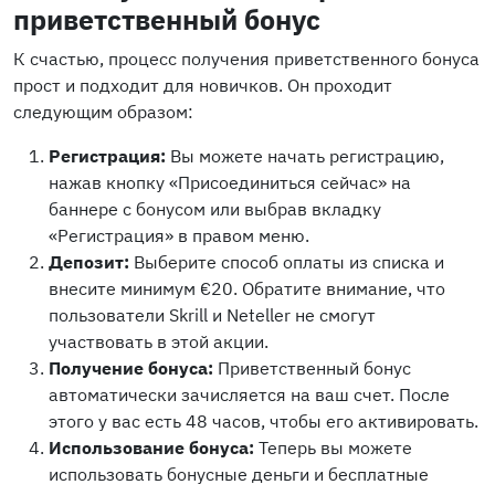
приветственный бонус
К счастью, процесс получения приветственного бонуса
прост и подходит для новичков. Он проходит
следующим образом:
Регистрация:
Вы можете начать регистрацию,
нажав кнопку «Присоединиться сейчас» на
баннере с бонусом или выбрав вкладку
«Регистрация» в правом меню.
Депозит:
Выберите способ оплаты из списка и
внесите минимум €20. Обратите внимание, что
пользователи Skrill и Neteller не смогут
участвовать в этой акции.
Получение бонуса:
Приветственный бонус
автоматически зачисляется на ваш счет. После
этого у вас есть 48 часов, чтобы его активировать.
Использование бонуса:
Теперь вы можете
использовать бонусные деньги и бесплатные