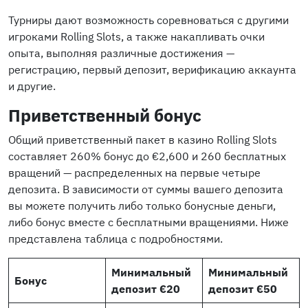
Турниры дают возможность соревноваться с другими
игроками Rolling Slots, а также накапливать очки
опыта, выполняя различные достижения —
регистрацию, первый депозит, верификацию аккаунта
и другие.
Приветственный бонус
Общий приветственный пакет в казино Rolling Slots
составляет 260% бонус до €2,600 и 260 бесплатных
вращений — распределенных на первые четыре
депозита. В зависимости от суммы вашего депозита
вы можете получить либо только бонусные деньги,
либо бонус вместе с бесплатными вращениями. Ниже
представлена таблица с подробностями.
Минимальный
Минимальный
Бонус
депозит €20
депозит €50