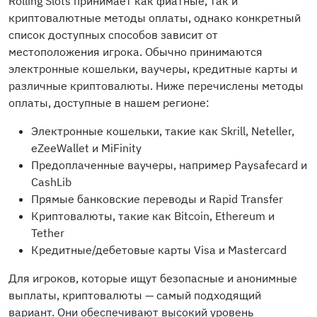
Rolling Slots принимает как фиатные, так и
криптовалютные методы оплаты, однако конкретный
список доступных способов зависит от
местоположения игрока. Обычно принимаются
электронные кошельки, ваучеры, кредитные карты и
различные криптовалюты. Ниже перечислены методы
оплаты, доступные в нашем регионе:
Электронные кошельки, такие как Skrill, Neteller,
eZeeWallet и MiFinity
Предоплаченные ваучеры, например Paysafecard и
CashLib
Прямые банковские переводы и Rapid Transfer
Криптовалюты, такие как Bitcoin, Ethereum и
Tether
Кредитные/дебетовые карты Visa и Mastercard
Для игроков, которые ищут безопасные и анонимные
выплаты, криптовалюты — самый подходящий
вариант. Они обеспечивают высокий уровень