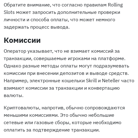
Обратите внимание, что согласно правилам Rolling
Slots может запросить дополнительные проверки
личности и способа оплаты, что может немного
задержать процесс вывода.
Комиссии
Оператор указывает, что не взимает комиссий за
транзакции, совершаемые игроками на платформе.
Однако разные методы оплаты могут подразумевать
комиссии при внесении депозитов и выводе средств.
Например, электронные кошельки Skrill и Neteller часто
взимают комиссии за транзакции и конвертацию
валюты.
Криптовалюты, напротив, обычно сопровождаются
меньшими комиссиями. Это обычно небольшие
сетевые или газовые сборы, которые необходимо
оплатить за подтверждение транзакции.