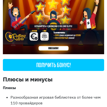
ПОЛУЧИТЬ БОНУС!
Плюсы и минусы
Плюсы
Разнообразная игровая библиотека от более чем
110 провайдеров