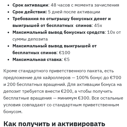
Срок активации
: 48 часов с момента зачисления
Срок действия:
5 дней после активации
Требования по отыгрышу бонусных денег и
выигрышей от бесплатных
спинов
: 45х
Максимальный вывод бонусных средств
: 10х от
суммы депозита
Максимальный вывод выигрышей от
бесплатных спинов
: €100
Максимальная ставка
: €5
Кроме стандартного приветственного пакета, есть
предложение для хайроллеров — 100% бонус до €700
и 200 бесплатных вращений. Для активации бонуса на
депозит требуется внести €200, а чтобы получить
бесплатные вращения — минимум €300. Все остальные
условия совпадают со стандартным приветственным
бонусом.
Как получить и активировать