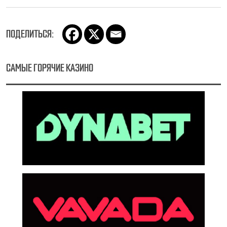
ПОДЕЛИТЬСЯ:
САМЫЕ ГОРЯЧИЕ КАЗИНО