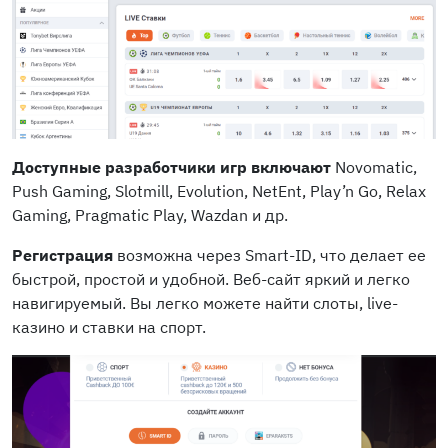
Доступные разработчики игр включают
Novomatic,
Push Gaming, Slotmill, Evolution, NetEnt, Play’n Go, Relax
Gaming, Pragmatic Play, Wazdan и др.
Регистрация
возможна через Smart-ID, что делает ее
быстрой, простой и удобной. Веб-сайт яркий и легко
навигируемый. Вы легко можете найти слоты, live-
казино и ставки на спорт.