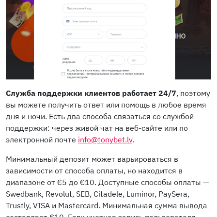
Служба поддержки клиентов работает 24/7
, поэтому
вы можете получить ответ или помощь в любое время
дня и ночи. Есть два способа связаться со службой
поддержки: через живой чат на веб-сайте или по
электронной почте
info@tonybet.lv
.
Минимальный депозит может варьироваться в
зависимости от способа оплаты, но находится в
диапазоне от €5 до €10. Доступные способы оплаты —
Swedbank, Revolut, SEB, Citadele, Luminor, PaySera,
Trustly, VISA и Mastercard. Минимальная сумма вывода