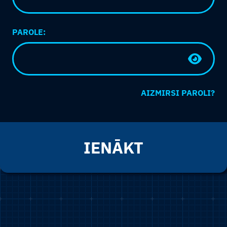
PAROLE:
AIZMIRSI PAROLI?