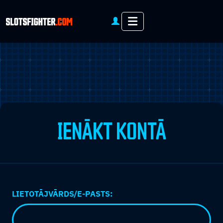
Menu
IENĀKT KONTĀ
LIETOTĀJVĀRDS/E-PASTS: