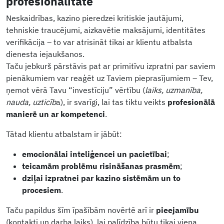
profesionalitāte
Neskaidrības, kazino pieredzei kritiskie jautājumi,
tehniskie traucējumi, aizkavētie maksājumi, identitātes
verifikācija – to var atrisināt tikai ar klientu atbalsta
dienesta iejaukšanos.
Taču jebkurš pārstāvis pat ar primitīvu izpratni par saviem
pienākumiem var reaģēt uz Taviem pieprasījumiem – Tev,
ņemot vērā Tavu “investīciju” vērtību (
laiks, uzmanība,
nauda, uzticīb
a), ir svarīgi, lai tas tiktu veikts
profesionālā
manierē un ar kompetenci
.
Tātad klientu atbalstam ir jābūt:
emocionālai inteliģencei un pacietībai
;
teicamām problēmu risināšanas prasmēm
;
dziļai izpratnei par kazino sistēmām un to
procesiem
.
Taču papildus šīm īpašībām novērtē arī ir
pieejamību
(kontakti un darba laiks), lai palīdzība būtu tikai viena