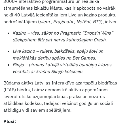
3000+ interaktīvo programmatūru un reāllaika
straumēšanas izklaižu klāsts, kas ir apkopots no vairāk
nekā 40 Latvijā iecienītākajiem Live un kazino produktu
nodrošinātājiem (
piem., Pragmatic, NetEnt, BTG
), ietver:
Kazino – viss, sākot no Pragmatic “Drops’n’Wins”
džekpotiem līdz pat nervu kutinošajiem Crash.
Live kazino – rulete, blekdžeks, spēļu šovi un
meklētākās derību spēles no Bet Games.
Bingo – pirmais Latvijā virtuālās bumbiņu izlozes
vestibils ar krāšņu Slingo kolekciju.
Būdams aktīvs Latvijas Interaktīvo azartspēļu biedrības
(LIAB) biedrs, Laimz demonstrē aktīvu apņemšanos
ievērot ētisku uzņēmējdarbības praksi un nozares
atbildības kodeksu, tādējādi veicinot godīgu un sociāli
atbildīgu vidi saviem spēlētājiem.
Plusi: