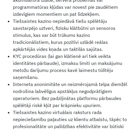
akumulatora izlāde, servera problēmas vai
programmatūras kļūdas var novest pie zaudētiem
izdevīgiem momentiem un pat līdzekļiem.
Tiešsaistes kazino nepiedāvā tiešu spēlētāju
savstarpējo uztveri, fizisku klātbūtni un sensoros
stimulus, kas var būt trūkums kazino
tradicionālistiem, kurus pozitīvi uzlādē reālas
apkārtējās vides kņada un taktilās sajūtas.
KYC procedūras (lai gan klātienē arī tiek veikta
identitātes pārbaude), izmaksu limiti un maksājumu
metožu darījumu process kavē laimestu tūlītēju
saņemšanu.
Interneta anonimitāte un neizmērojamā telpa diemžēl
nodrošina labvēlīgus apstākļus negodprātīgiem
operatoriem. Bez padziļinātas platformu pārbaudes
spēlētāji riskē kļūt par krāpnieku upuriem.
Tiešsaistes kazino virtuālais raksturs rada
nepieciešamību paļauties uz klientu atbalstu, tāpēc to
profesionalitāte un palīdzības efektivitāte var būtiski