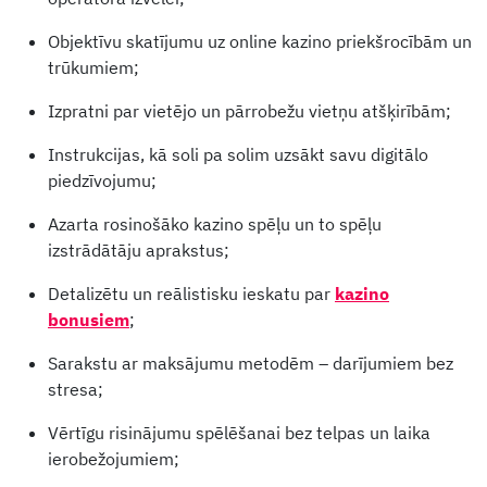
Objektīvu skatījumu uz online kazino priekšrocībām un
trūkumiem;
Izpratni par vietējo un pārrobežu vietņu atšķirībām;
Instrukcijas, kā soli pa solim uzsākt savu digitālo
piedzīvojumu;
Azarta rosinošāko kazino spēļu un to spēļu
izstrādātāju aprakstus;
Detalizētu un reālistisku ieskatu par
kazino
bonusiem
;
Sarakstu ar maksājumu metodēm – darījumiem bez
stresa;
Vērtīgu risinājumu spēlēšanai bez telpas un laika
ierobežojumiem;