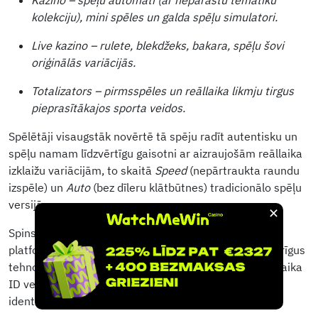
Kazino – spēļu automāti (ar neparastu tematiku
kolekciju), mini spēles un galda spēļu simulatori.
Live kazino – rulete, blekdžeks, bakara, spēļu šovi
oriģinālās variācijās.
Totalizators – pirmsspēles un reāllaika likmju tirgus
pieprasītākajos sporta veidos.
Spēlētāji visaugstāk novērtē tā spēju radīt autentisku un
spēļu namam līdzvērtīgu gaisotni ar aizraujošām reāllaika
izklaižu variācijām, to skaitā
Speed
(nepārtraukta raundu
izspēle) un
Auto
(bez dīleru klātbūtnes) tradicionālo spēļu
versijām.
×
Spins nepārtraukti uzlabo un modernizē savu spēļu
platformu, integrējot drošai spēlētājai pieredzei noderīgus
tehnoloģiskos risinājumus, piemēram,
ZignSec
– reāllaika
ID verifikācijas platformu, kas autentificē lietotāju
identitāti un personas apliecinošus dokumentus.