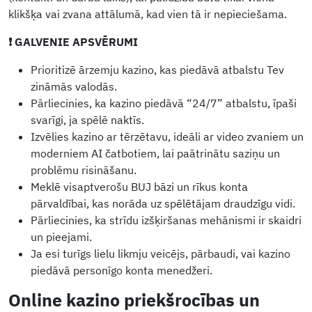
klikšķa vai zvana attālumā, kad vien tā ir nepieciešama.
❗
GALVENIE APSVĒRUMI
Prioritizē ārzemju kazino, kas piedāvā atbalstu Tev
zināmās valodās.
Pārliecinies, ka kazino piedāvā “24/7” atbalstu, īpaši
svarīgi, ja spēlē naktīs.
Izvēlies kazino ar tērzētavu, ideāli ar video zvaniem un
moderniem AI čatbotiem, lai paātrinātu saziņu un
problēmu risināšanu.
Meklē visaptverošu BUJ bāzi un rīkus konta
pārvaldībai, kas norāda uz spēlētājam draudzīgu vidi.
Pārliecinies, ka strīdu izšķiršanas mehānismi ir skaidri
un pieejami.
Ja esi turīgs lielu likmju veicējs, pārbaudi, vai kazino
piedāvā personīgo konta menedžeri.
Online kazino priekšrocības un