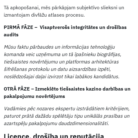
Tā apkopošanai, mēs pārkāpjam subjektīvo slieksni un
izmantojam divfāžu atlases procesu.
PIRMĀ FĀZE – Visaptverošs integritātes un drošības
audits
Mūsu faktu pārbaudes un informācijas tehnoloģiju
komanda veic uzņēmuma un tā īpašnieku biogrāfijas,
tiešsaistes novērtējumu un platformas arhitektūras
šifrēšanas protokolu un datu aizsardzības izpēti,
noslēdzošajai daļai izvirzot tikai labākos kandidātus.
OTRĀ FĀZE – Izmeklēto tiešsaistes kazino darbības un
pakalpojumu novērtējums
Vadāmies pēc nozares ekspertu izstrādātiem kritērijiem,
paturot prātā dažādu spēlētāju tipu unikālās prasības un
azartspēļu pakalpojumu daudzdimensionalitāti.
Licence, drošība un reputācija