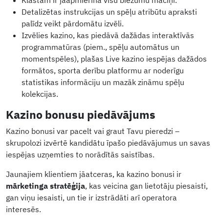
Klāstam ir jāapmierina visu biezumu maciņi.
Detalizētas
instrukcijas un spēļu atribūtu apraksti
palīdz veikt pārdomātu izvēli.
Izvēlies kazino, kas piedāvā dažādas interaktīvās
programmatūras (piem., spēļu automātus un
momentspēles), plašas Live kazino iespējas dažādos
formātos, sporta derību platformu ar noderīgu
statistikas informāciju un mazāk zināmu spēļu
kolekcijas.
Kazino bonusu piedāvājums
Kazino bonusi var pacelt vai graut Tavu pieredzi –
skrupolozi izvērtē kandidātu īpašo piedāvājumus un savas
iespējas uzņemties to norādītās saistības.
Jaunajiem klientiem jāatceras, ka kazino bonusi ir
mārketinga stratēģija
, kas veicina gan lietotāju piesaisti,
gan viņu iesaisti, un tie ir izstrādāti arī operatora
interesēs.