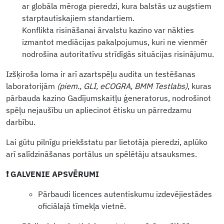
ar globāla mēroga pieredzi, kura balstās uz augstiem
starptautiskajiem standartiem.
Konflikta risināšanai ārvalstu kazino var nākties
izmantot mediācijas pakalpojumus, kuri ne vienmēr
nodrošina autoritatīvu strīdīgās situācijas risinājumu.
Izšķiroša loma ir arī azartspēļu audita un testēšanas
laboratorijām
(piem., GLI, eCOGRA, BMM Testlabs)
, kuras
pārbauda kazino Gadījumskaitļu ģeneratorus, nodrošinot
spēļu nejaušību un apliecinot ētisku un pārredzamu
darbību.
Lai gūtu pilnīgu priekšstatu par lietotāja pieredzi, aplūko
arī salīdzināšanas portālus un spēlētāju atsauksmes.
❗
GALVENIE APSVĒRUMI
Pārbaudi licences autentiskumu
izdevējiestādes
oficiālajā tīmekļa vietnē.