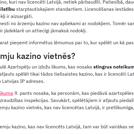
zino, kuri nav licencēti Latvijā, netiek pārbaudīti. Patiesībā, da
ilstību
starptautiskajiem standartiem. Licencēšanas iestādes v
ļi ir aizsargāti.
imesti no ārzemju kazino nav apliekami ar nodokļiem. Tomēr sa
 jādeklarē un attiecīgi jāmaksā nodokļi.
 varat pieņemt informētus lēmumus par to, kur spēlēt un kā p
zemju kazino vietnēs?
gulē Azartspēļu un izložu likums, kas nosaka
stingrus noteiku
atļauts spēlēt tikai tādos tiešsaistes kazino, kas ir licencēti L
 Latvijas IP adreses.
 likuma
9. pants nosaka, ka personām, kas piedāvā azartspēles L
zraudzības inspekcijas. Savukārt, spēlētājiem ir atļauts piedal
u kazino vietnēs, kas nav licencētas Latvijā, ir pretlikumīga, p
zemju kazino, kas nav licencēts Latvijā, tam var būt vairākas s