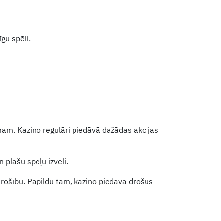
gu spēli.
am. Kazino regulāri piedāvā dažādas akcijas
 plašu spēļu izvēli.
rošību. Papildu tam, kazino piedāvā drošus