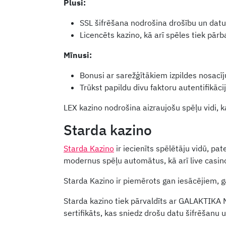
Plusi:
SSL šifrēšana nodrošina drošību un datu
Licencēts kazino, kā arī spēles tiek pār
Mīnusi:
Bonusi ar sarežģītākiem izpildes nosacīju
Trūkst papildu divu faktoru autentifikāci
LEX kazino nodrošina aizraujošu spēļu vidi,
Starda kazino
Starda Kazino
ir iecienīts spēlētāju vidū, p
modernus spēļu automātus, kā arī live casino
Starda Kazino ir piemērots gan iesācējiem, 
Starda kazino tiek pārvaldīts ar GALAKTIKA N
sertifikāts, kas sniedz drošu datu šifrēšanu u