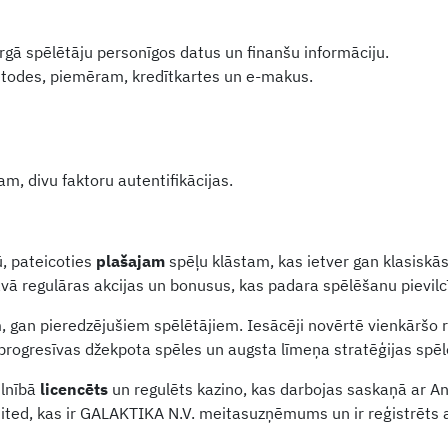
rgā spēlētāju personīgos datus un finanšu informāciju.
odes, piemēram, kredītkartes un e-makus.
m, divu faktoru autentifikācijas.
ū, pateicoties
plašajam
spēļu klāstam, kas ietver gan klasiskā
vā regulāras akcijas un bonusus, kas padara spēlēšanu pievilc
m, gan pieredzējušiem spēlētājiem. Iesācēji novērtē vienkāršo 
progresīvas džekpota spēles un augsta līmeņa stratēģijas spē
ilnībā
licencēts
un regulēts kazino, kas darbojas saskaņā ar A
ited, kas ir GALAKTIKA N.V. meitasuzņēmums un ir reģistrēt