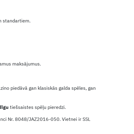
em standartiem.
ticamus maksājumus.
zino piedāvā gan klasiskās galda spēles, gan
dīgu
tiešsaistes spēļu pieredzi.
cenci Nr. 8048/JAZ2016-050. Vietnei ir SSL