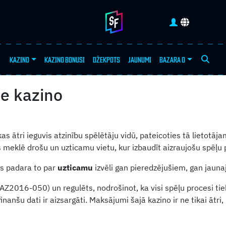
KAZINO
KAZINO BONUSI
DŽEKPOTS
JAUNUMI
BAZARA 0
MEKLĒŠANA
ne kazino
as ātri ieguvis atzinību spēlētāju vidū, pateicoties tā lietotā
as meklē drošu un uzticamu vietu, kur izbaudīt aizraujošu spēļu 
as padara to par
uzticamu
izvēli gan pieredzējušiem, gan jauna
JAZ2016-050) un regulēts, nodrošinot, ka visi spēļu procesi tie
inanšu dati ir aizsargāti. Maksājumi šajā kazino ir ne tikai ātri,