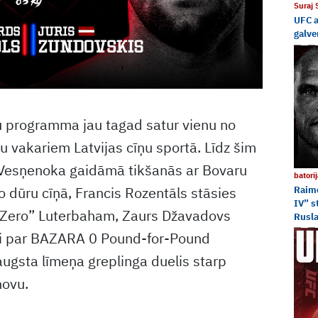
Suraj
UFC a
galve
 programma jau tagad satur vienu no
u vakariem Latvijas cīņu sportā. Līdz šim
 Vesņenoka gaidāmā tikšanās ar Bovaru
batori
 dūru cīņā, Francis Rozentāls stāsies
Raim
IV” s
b-Zero” Luterbaham, Zaurs Džavadovs
Rusl
īli par BAZARA 0 Pound-for-Pound
augsta līmeņa greplinga duelis starp
novu.