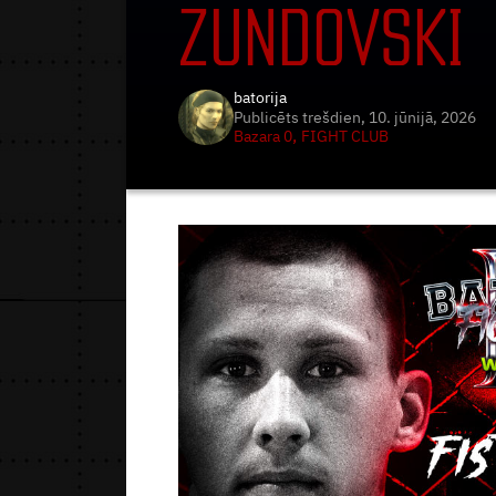
ZUNDOVSKI
batorija
Publicēts
trešdien, 10. jūnijā, 2026
,
Bazara 0
FIGHT CLUB