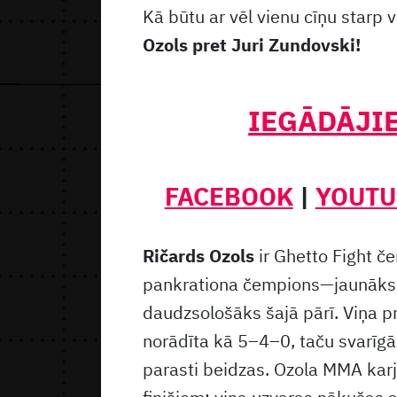
Kā būtu ar vēl vienu cīņu starp
Ozols pret Juri Zundovski!
IEGĀDĀJIE
FACEBOOK
|
YOUTU
Ričards Ozols
ir Ghetto Fight če
pankrationa čempions—jaunāks, 
daudzsološāks šajā pārī. Viņa p
norādīta kā 5–4–0, taču svarīgāk
parasti beidzas. Ozola MMA karj