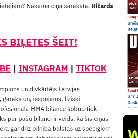
 vietējiem? Nākamā cīņa sarakstā:
Ričards
Suraj
Urošs
Belgr
S BIĻETES ŠEIT!
BE
|
INSTAGRAM
|
TIKTOK
mpions un divkārtējs Latvijas
Suraj
UFC A
garāks un, iespējams, fiziski
Gusk
rofesionālā MMA bilance šobrīd tiek
s par pašu bilanci ir veids, kā šīs cīņas
era gandrīz pilnībā balstās uz spēcīgiem