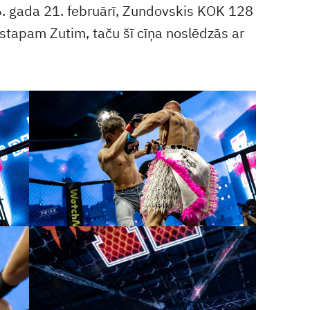
. gada 21. februārī, Zundovskis KOK 128
ristapam Zutim, taču šī cīņa noslēdzās ar