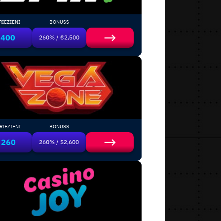
RIEZIENI
BONUSS
400
260% / €2,500
RIEZIENI
BONUSS
260
260% / $2,600