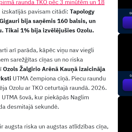
ar pirmā raunda TKO pēc 3 minūtēm un 18
 izskatījās pavisam citādi:
Tapology
G
 Gigauri bija saņēmis 160 balsis, un
 Tikai 1% bija izvēlējušies Ozolu.
rti arī parāda, kāpēc viņu nav viegli
ņem sarežģītas cīņas un no riska
rī
Ozols Žalgirio Arēnā Kauņā izaicināja
G
ksti
UTMA čempiona cīņā. Piecu raundu
rēja Ozolu ar TKO ceturtajā raundā. 2026.
ja UTMA šovā, kur piekāpās Naglim
da desmitajā sekundē.
ir augsta riska un augstas atlīdzības cīņa,