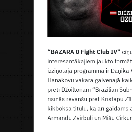
“BAZARA 0 Fight Club IV”
cīņu
interesantākajiem jaukto formāt
izziņotajā programmā ir Daņika
Hanakovu vakara galvenajā kailo
pretī Džoiltonam “Brazilian Su
risinās revanšu pret Kristapu Z
kikboksa titulu, kā arī gaidāms 
Armandu Zvirbuli un Mišu Cirku