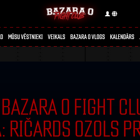
RD
MŪSU VĒSTNIEKI
VEIKALS
BAZARA 0 VLOGS
KALENDĀRS
“BAZARA 0 FIGHT CL
 RIČARDS OZOLS PR