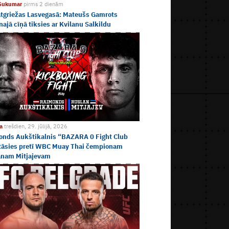
 Sukumar
pirms 2 dienām
tgriežas Lasvegasā: Mateušs Gamrots
najā cīņā tiksies ar Kvilanu Salkildu
ja
trešdien, 29. jūlijā, 2026
onds Aukštikalnis “BAZARA 0 Fight Club
tāsies pretī WBC Muay Thai čempionam
anam Mitjajevam