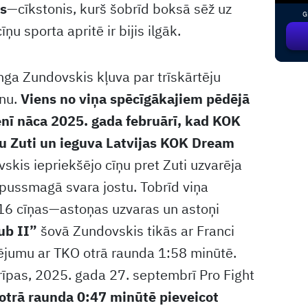
s
—cīkstonis, kurš šobrīd boksā sēž uz
G
īņu sporta apritē ir bijis ilgāk.
nga Zundovskis kļuva par trīskārtēju
onu.
Viens no viņa spēcīgākajiem pēdējā
nī nāca 2025. gada februārī, kad KOK
pu Zuti un ieguva Latvijas KOK Dream
kis iepriekšējo cīņu pret Zuti uzvarēja
 pussmagā svara jostu. Tobrīd viņa
 16 cīņas—astoņas uzvaras un astoņi
ub II”
šovā Zundovskis tikās ar Franci
dējumu ar TKO otrā raunda 1:58 minūtē.
trīpas, 2025. gada 27. septembrī Pro Fight
otrā raunda 0:47 minūtē pieveicot