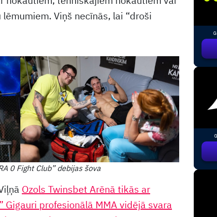
ar nokautiem, tehniskajiem nokautiem vai
lēmumiem. Viņš necīnās, lai “droši
G
G
A 0 Fight Club” debijas šova
Viļņā
Ozols Twinsbet Arēnā tikās ar
s” Gigauri profesionālā MMA vidējā svara