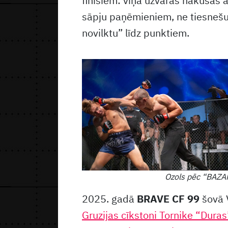
finišiem: viņa uzvaras nākušas 
sāpju paņēmieniem, ne tiesnešu 
novilktu” līdz punktiem.
Ozols pēc “BAZAR
2025. gadā
BRAVE CF 99
šovā 
Gruzijas cīkstoni Tornike “Dura