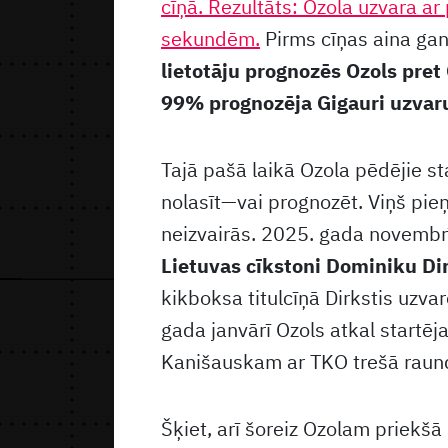
cīņā. Rezultāts: Ozola uzvara 
sekundēm.
Pirms cīņas aina gan
lietotāju prognozēs Ozols pret
99% prognozēja Gigauri uzvaru.
Tajā pašā laikā Ozola pēdējie sta
nolasīt—vai prognozēt. Viņš pie
neizvairās. 2025. gada novemb
Lietuvas cīkstoni Dominiku Dir
kikboksa titulcīņā Dirkstis uzva
gada janvārī Ozols atkal startē
Kanišauskam ar TKO trešā raun
Šķiet, arī šoreiz Ozolam priekšā 