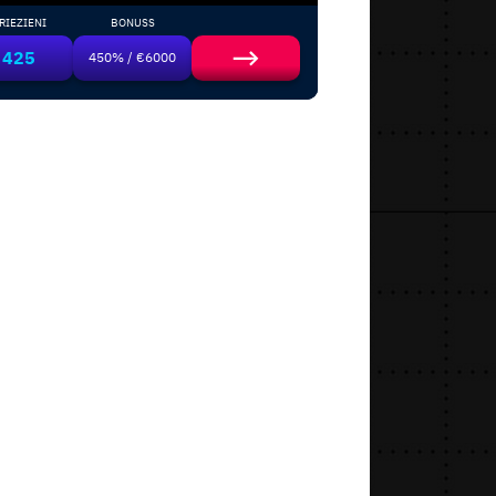
RIEZIENI
BONUSS
425
450% / €6000