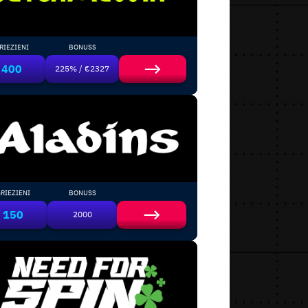
RIEZIENI
BONUSS
400
225% / €2327
RIEZIENI
BONUSS
150
2000