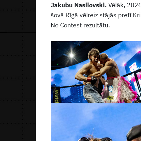
Jakubu Nasilovski.
Vēlāk, 2026
šovā Rīgā vēlreiz stājās pretī K
No Contest rezultātu.