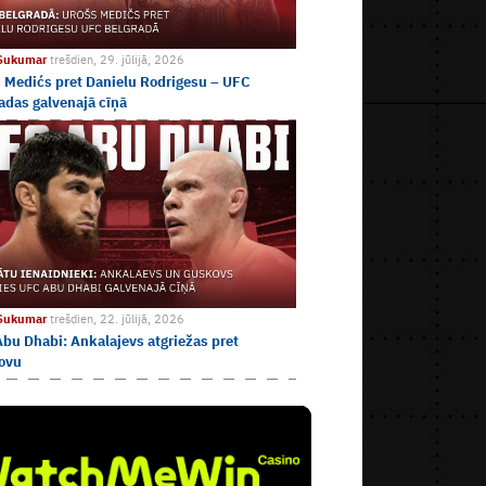
 Sukumar
trešdien, 29. jūlijā, 2026
 Medićs pret Danielu Rodrigesu – UFC
adas galvenajā cīņā
 Sukumar
trešdien, 22. jūlijā, 2026
bu Dhabi: Ankalajevs atgriežas pret
ovu