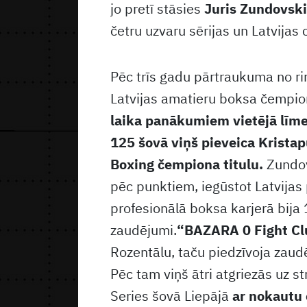
jo pretī stāsies
Juris Zundovski
četru uzvaru sērijas un Latvijas c
Pēc trīs gadu pārtraukuma no ri
Latvijas amatieru boksa čempi
laika panākumiem vietējā līme
125 šovā viņš pieveica Krista
Boxing čempiona titulu.
Zundovs
pēc punktiem, iegūstot Latvijas
profesionālā boksa karjerā bija
zaudējumi.
“BAZARA 0 Fight Cl
Rozentālu, taču piedzīvoja zau
Pēc tam viņš ātri atgriezās uz s
Series šovā Liepājā
ar nokautu 