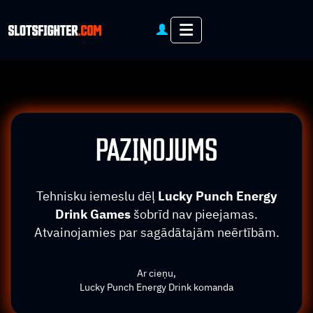
Menu
PAZIŅOJUMS
Tehnisku iemeslu dēļ
Lucky Punch Energy
Drink Games
šobrīd nav pieejamas.
Atvainojamies par sagādātajām neērtībām.
Ar cieņu,
Lucky Punch Energy Drink komanda