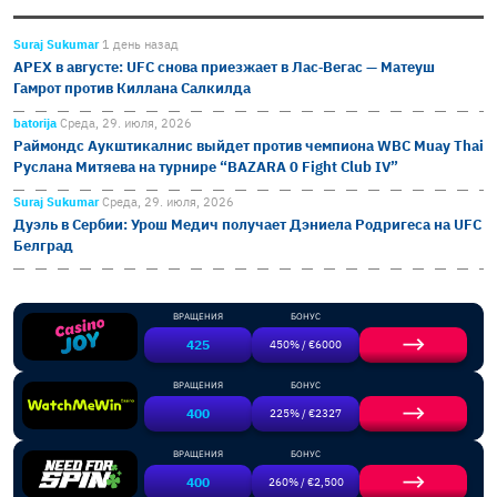
Suraj Sukumar
1 день назад
APEX в августе: UFC снова приезжает в Лас‑Вегас — Матеуш
Гамрот против Киллана Салкилда
batorija
Среда, 29. июля, 2026
Раймондс Аукштикалнис выйдет против чемпиона WBC Muay Thai
Руслана Митяева на турнире “BAZARA 0 Fight Club IV”
Suraj Sukumar
Среда, 29. июля, 2026
Дуэль в Сербии: Урош Медич получает Дэниела Родригеса на UFC
Белград
ВРАЩЕНИЯ
БОНУС
425
450% / €6000
ВРАЩЕНИЯ
БОНУС
400
225% / €2327
ВРАЩЕНИЯ
БОНУС
400
260% / €2,500