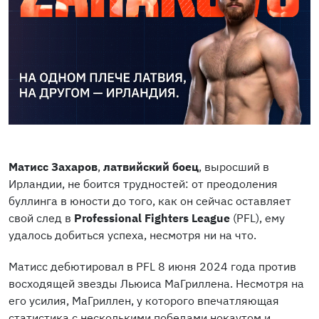
Матисс Захаров
,
латвийский
боец
, выросший в
Ирландии, не боится трудностей: от преодоления
буллинга в юности до того, как он сейчас оставляет
свой след в
Professional Fighters League
(PFL), ему
удалось добиться успеха, несмотря ни на что.
Матисс дебютировал в PFL 8 июня 2024 года против
восходящей звезды Льюиса МаГриллена. Несмотря на
его усилия, МаГриллен, у которого впечатляющая
статистика с несколькими победами нокаутом и