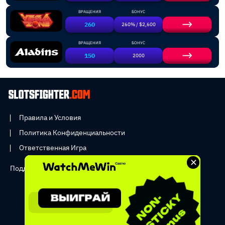
ВРАЩЕНИЯ
БОНУС
260
260% / $2,600
ВРАЩЕНИЯ
БОНУС
150
2000
Правила и Условия
Политика Конфиденциальности
Ответственная Игра
×
Поддержка:
info@slotsfighter.com
Copyright © 2026 - SLOTSFIGHTER _ All rights reserved.