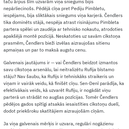
taču ārpus šīm uzvarām viņa sniegums bijis
nepārliecinošs. Pēdējā cīņa pret Pediju Pimbletu,
iespējams, bija sliktākais sniegums viņa karjerā. Čendlers
tika dominēts stājā, nespēja atrast risinājumu Pimbleta
partera spēlei un zaudēja ar tehnisko nokautu, atrodoties
apakšējā montē pozīcijā. Neskatoties uz savām cīkstoņa
prasmēm, Čendlers bieži izvēlas aizraujošas sitienu
apmaiņas un par to maksā augstu cenu.
Galvenais jautājums ir — vai Čendlers beidzot izmantos
savu cīkstoņa arsenālu, lai neitralizētu Rufija bīstamo
stāju? Nav šaubu, ka Rufijs ir tehniskāks straikeris un
viņam ir vairāk veidu, kā finišēt cīņu. Sen-Denī parādīja, ka
efektīvākais veids, kā uzvarēt Rufiju, ir nogādāt viņu
parterā un strādāt no augšas pozīcijas. Tomēr Čendlers
pēdējos gados spītīgi atsakās iesaistīties cīkstoņu duelī,
dodot priekšroku skatītājiem aizraujošām cīņām.
Ja viņa galvenais mērķis ir uzvara, regulāri nogāzienu