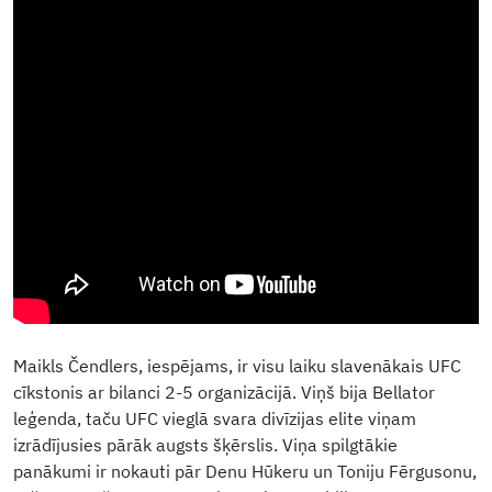
Maikls Čendlers, iespējams, ir visu laiku slavenākais UFC
cīkstonis ar bilanci 2-5 organizācijā. Viņš bija Bellator
leģenda, taču UFC vieglā svara divīzijas elite viņam
izrādījusies pārāk augsts šķērslis. Viņa spilgtākie
panākumi ir nokauti pār Denu Hūkeru un Toniju Fērgusonu,