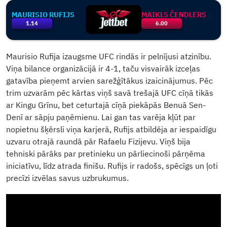
MAURISIO RUFIJS
MAIKLS ČENDLERS
1.14
6.00
Maurisio Rufija izaugsme UFC rindās ir pelnījusi atzinību.
Viņa bilance organizācijā ir 4-1, taču visvairāk izceļas
gatavība pieņemt arvien sarežģītākus izaicinājumus. Pēc
trim uzvarām pēc kārtas viņš savā trešajā UFC cīņā tikās
ar Kingu Grīnu, bet ceturtajā cīņā piekāpās Benuā Sen-
Denī ar sāpju paņēmienu. Lai gan tas varēja kļūt par
nopietnu šķērsli viņa karjerā, Rufijs atbildēja ar iespaidīgu
uzvaru otrajā raundā pār Rafaelu Fizijevu. Viņš bija
tehniski pārāks par pretinieku un pārliecinoši pārņēma
iniciatīvu, līdz atrada finišu. Rufijs ir radošs, spēcīgs un ļoti
precīzi izvēlas savus uzbrukumus.