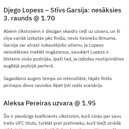
Djego Lopess – Stīvs Garsija: nesāksies
3. raunds @ 1.70
Abiem cīkstoņiem ir diezgan skaidrs ceļš uz uzvaru, un šī
cīņa vairāk izskatās pēc finiša, nevis tiesnešu lēmuma.
Garsija var atrast nokautējošo sitienu, ja Lopess
neizvēlēsies meklēt nogāzienus, savukārt Lopess ir
bīstams visās pozīcijās, īpaši tad, ja izdodas nostiprināties
augšējā pozīcijā parterā.
Sagaidāms augsts temps un intensitāte, tāpēc finišs
pirmajos divos raundos šķiet ļoti reāls scenārijs.
Aleksa Pereiras uzvara @ 1.95
Šis ir pievilcīgs koeficients cīkstonim, kurš cīnās par savu
trešo UFC titulu, turklāt pret pretinieku, kurš bieži strādā