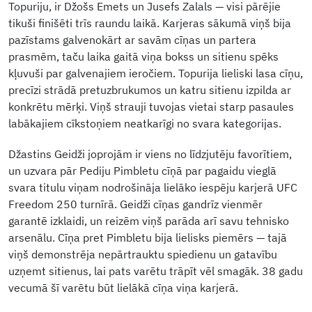
Topuriju, ir Džošs Emets un Jusefs Zalals — visi pārējie
tikuši finišēti trīs raundu laikā. Karjeras sākumā viņš bija
pazīstams galvenokārt ar savām cīņas un partera
prasmēm, taču laika gaitā viņa bokss un sitienu spēks
kļuvuši par galvenajiem ieročiem. Topurija lieliski lasa cīņu,
precīzi strādā pretuzbrukumos un katru sitienu izpilda ar
konkrētu mērķi. Viņš strauji tuvojas vietai starp pasaules
labākajiem cīkstoņiem neatkarīgi no svara kategorijas.
Džastins Geidži joprojām ir viens no līdzjutēju favorītiem,
un uzvara pār Pediju Pimbletu cīņā par pagaidu vieglā
svara titulu viņam nodrošināja lielāko iespēju karjerā UFC
Freedom 250 turnīrā. Geidži cīņas gandrīz vienmēr
garantē izklaidi, un reizēm viņš parāda arī savu tehnisko
arsenālu. Cīņa pret Pimbletu bija lielisks piemērs — tajā
viņš demonstrēja nepārtrauktu spiedienu un gatavību
uzņemt sitienus, lai pats varētu trāpīt vēl smagāk. 38 gadu
vecumā šī varētu būt lielākā cīņa viņa karjerā.