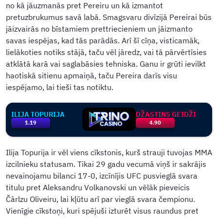
no kā jāuzmanās pret Pereiru un kā izmantot
pretuzbrukumus savā labā. Smagsvaru divīzijā Pereirai būs
jāizvairās no bīstamiem prettriecieniem un jāizmanto
savas iespējas, kad tās parādās. Arī šī cīņa, visticamāk,
lielākoties notiks stājā, taču vēl jāredz, vai tā pārvērtīsies
atklātā karā vai saglabāsies tehniska. Ganu ir grūti ievilkt
haotiskā sitienu apmaiņā, taču Pereira darīs visu
iespējamo, lai tieši tas notiktu.
ILIJA TOPURIJA
DŽASTINS GEIDŽI
1.19
4.90
Ilija Topurija ir vēl viens cīkstonis, kurš strauji tuvojas MMA
izcilnieku statusam. Tikai 29 gadu vecumā viņš ir sakrājis
nevainojamu bilanci 17-0, izcīnījis UFC pusvieglā svara
titulu pret Aleksandru Volkanovski un vēlāk pieveicis
Čārlzu Oliveiru, lai kļūtu arī par vieglā svara čempionu.
Vienīgie cīkstoņi, kuri spējuši izturēt visus raundus pret