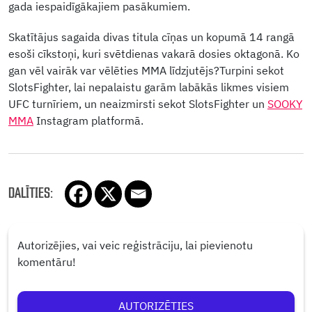
gada iespaidīgākajiem pasākumiem.
Skatītājus sagaida divas titula cīņas un kopumā 14 rangā
esoši cīkstoņi, kuri svētdienas vakarā dosies oktagonā. Ko
gan vēl vairāk var vēlēties MMA līdzjutējs?Turpini sekot
SlotsFighter, lai nepalaistu garām labākās likmes visiem
UFC turnīriem, un neaizmirsti sekot SlotsFighter un
SOOKY
MMA
Instagram platformā.
DALĪTIES:
Autorizējies, vai veic reģistrāciju, lai pievienotu
komentāru!
AUTORIZĒTIES