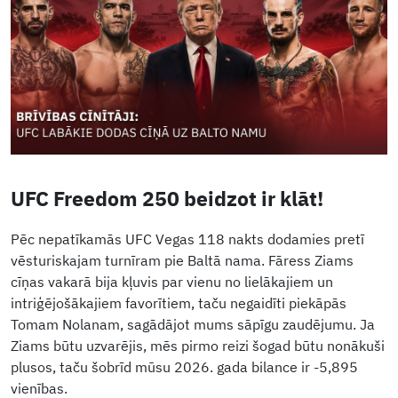
UFC Freedom 250 beidzot ir klāt!
Pēc nepatīkamās UFC Vegas 118 nakts dodamies pretī
vēsturiskajam turnīram pie Baltā nama. Fāress Ziams
cīņas vakarā bija kļuvis par vienu no lielākajiem un
intriģējošākajiem favorītiem, taču negaidīti piekāpās
Tomam Nolanam, sagādājot mums sāpīgu zaudējumu. Ja
Ziams būtu uzvarējis, mēs pirmo reizi šogad būtu nonākuši
plusos, taču šobrīd mūsu 2026. gada bilance ir -5,895
vienības.