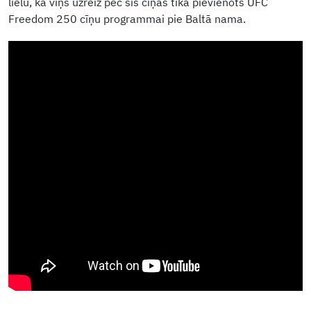
lielu, ka viņš uzreiz pēc šīs cīņas tika pievienots UFC
Freedom 250 cīņu programmai pie Baltā nama.