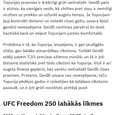
Topurijas prasmes ir ārkārtīgi grūti neitralizēt. Geidži pats
ir atzinis, ka vienīgais veids, kā cīnīties pret viņu, ir nemitīgi
virzīties uz priekšu un uzturēt augstu tempu. Ja Topurijam
ļauj kontrolēt distanci un noteikt cīņas gaitu, uzvara kļūst
gandrīz neiespējama. Geidži centīsies pārvērst šo dueli
haotiskā karā un neļaut Topurijam justies komfortabli.
Problēma ir tā, ka Topurija, iespējams, ir gan jaudīgāks
sitējs, gan labāks aizsardzības cīkstonis. Turklāt Geidži
vidēji uzņem 7,05 precīzus sitienus minūtē, un tā ir ļoti
bīstama statistika pret tādu cīkstoni kā Topurija. Viņš ir arī
augsta līmeņa gapleris, kas varētu neitralizēt Geidži cīņas
prasmes. Protams, Geidži uzvara nav neiespējama, taču
Topurija pēdējos gados ir izskatījies kā labākais cīkstonis
pasaulē, un ir ļoti grūti nostāties pretējā pusē.
UFC Freedom 250 labākās likmes