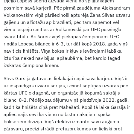
Djego Lopess šobrīd aizvada vienu no spilgtākajiem
posmiem savā karjerā. Pēc pirmā zaudējuma Aleksandram
Volkanovskim viņš pārliecinoši apturēja Žana Silvas uzvaru
gājienu un ažiotāžu ap brazīlieti, pēc tam saņemot vēl
vienu iespēju cīnīties ar Volkanovski par UFC pusvieglā
svara titulu. Arī šoreiz viņš piekāpās čempionam. UFC
rindās Lopesa bilance ir 6-3, turklāt kopš 2018. gada viņš
nav ticis finišēts. Viņa bokss ir kļuvis ievērojami labāks,
izturība nekad nav bijusi apšaubāma, bet kardio tagad
izskatās čempiona līmenī.
Stīvs Garsija gatavojas lielākajai cīņai savā karjerā. Viņš ir
uz iespaidīgas uzvaru sērijas, izcīnot septiņas uzvaras pēc
kārtas UFC oktagonā, un organizācijā kopumā sakrājis
bilanci 8-2. Pēdējo zaudējumu viņš piedzīvoja 2022. gadā,
kad tika finišēts cīņā pret Mahešati. Kopš tā laika Garsija ir
apliecinājis sevi kā vienu no bīstamākajiem spēka
bokseriem divīzijā. Viņš efektīvi izmanto savu auguma
pārsvaru, precīzi strādā pretuzbrukumos un lieliski prot