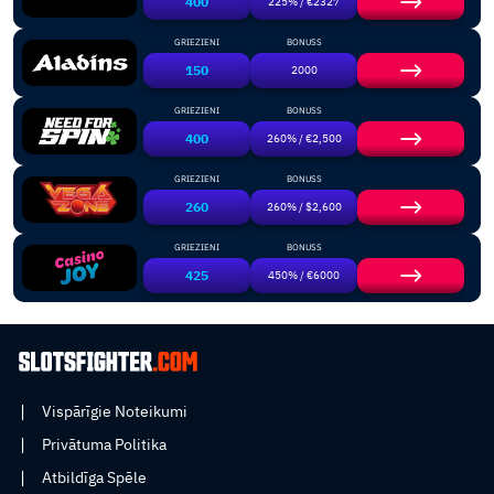
400
225% / €2327
GRIEZIENI
BONUSS
150
2000
GRIEZIENI
BONUSS
400
260% / €2,500
GRIEZIENI
BONUSS
260
260% / $2,600
GRIEZIENI
BONUSS
425
450% / €6000
Vispārīgie Noteikumi
Privātuma Politika
Atbildīga Spēle