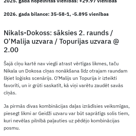
2025. gadā nopelnītās vienības: +29.97 vienības
2026. gada bilance: 35-58-1, -5.895 vienības
Nikals-Dokoss: sāksies 2. raunds /
O’Malija uzvara / Topurijas uzvara @
2.00
Šajā cīņu kartē nav viegli atrast vērtīgas likmes, taču
Nikala un Dokosa cīņas nonākšana līdz otrajam raundam
šķiet loģisks scenārijs. O’Malijs un Topurija ir izteikti
favorīti, un ir grūti saskatīt, kā viņi varētu zaudēt savās
cīņās.
Ja pirmās divas kombinācijas daļas izrādīsies veiksmīgas,
piesegt likmi ar Geidži uzvaru var būt saprātīgs solis tiem,
kuri nevēlas pilnībā paļauties uz pēdējo kombinācijas
posmu.