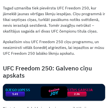
Tagad uzmanība tiek pievērsta UFC Freedom 250, kur
jāmeklē jaunas vērtīgas likmju iespējas. Cīņu programmā ir
tikai septiņas cīņas, turklāt pasākums notiks svētdienā,
nevis ierastajā sestdienā. Tomēr zvaigžņu netrūkst –
skatītājus sagaida arī divas UFC čempionu titula cīņas.
Apskatīsim visu UFC Freedom 250 cīņu programmu, un
neaizmirsti vēlāk šonedēļ atgriezties, lai iepazītos ar mūsu
UFC Freedom 250 labāko likmju apskatu.
UFC Freedom 250: Galveno cīņu
apskats
DJEGO LOPESS
STĪVS GARSIJA
1.61
2.36