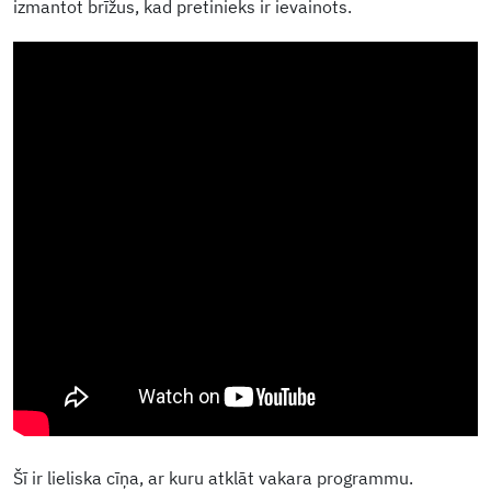
izmantot brīžus, kad pretinieks ir ievainots.
Šī ir lieliska cīņa, ar kuru atklāt vakara programmu.