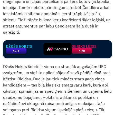
mēģinājumi un cīņas pārcelšana parterā būtu viņa labākā
iespēja. Tomēr nebūtu pārsteigums redzēt Čendleru atkal
iesaistāmies sitienu apmaiņās, cerot trāpīt izšķirošo
sitienu. Tieši tāpēc bukmeikeru koeficienti šķiet loģiski, un
atrast argumentus par labu Čendleram šajā duelī ir
sarežģīti.
DŽOŠS HOKITS
DERIKS LŪISS
1.24
4.20
Džošs Hokits šobrīd ir viena no straujāk augošajām UFC
zvaigznēm, un viņš to apliecināja arī savā pēdējā cīņā pret
Kērtisu Bleidsu. Duelis jau tiek minēts starp gada cīņas
kandidātiem — tas bija klasisks smagsvaru karš, kurā abi
cīkstoņi apmainījās ar spēcīgiem sitieniem un uzņēma lielu
daudzumu bojājumu. Hokita izrādīšanās publikai un
dažādie šovi oktagonā raisa pretrunīgas reakcijas, taču
sniegums pret Bleidsu viņam izpelnījās plašu cieņu. Tik