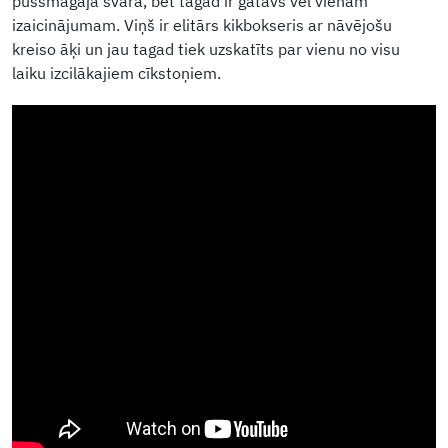
pussmagajā svarā, bet tagad ir gatavs vēl vienam
izaicinājumam. Viņš ir elitārs kikbokseris ar nāvējošu
kreiso āķi un jau tagad tiek uzskatīts par vienu no visu
laiku izcilākajiem cīkstoņiem.