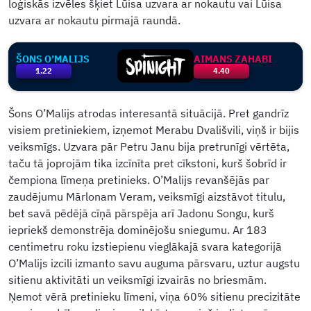
loģiskās izvēles šķiet Lūisa uzvara ar nokautu vai Lūisa
uzvara ar nokautu pirmajā raundā.
ŠONS O’MALIJS
AIMANS ZAHABI
1.22
4.40
Šons O’Malijs atrodas interesantā situācijā. Pret gandrīz
visiem pretiniekiem, izņemot Merabu Dvališvili, viņš ir bijis
veiksmīgs. Uzvara pār Petru Janu bija pretrunīgi vērtēta,
taču tā joprojām tika izcīnīta pret cīkstoni, kurš šobrīd ir
čempiona līmeņa pretinieks. O’Malijs revanšējās par
zaudējumu Mārlonam Veram, veiksmīgi aizstāvot titulu,
bet savā pēdējā cīņā pārspēja arī Jadonu Songu, kurš
iepriekš demonstrēja dominējošu sniegumu. Ar 183
centimetru roku izstiepienu vieglākajā svara kategorijā
O’Malijs izcili izmanto savu auguma pārsvaru, uztur augstu
sitienu aktivitāti un veiksmīgi izvairās no briesmām.
Ņemot vērā pretinieku līmeni, viņa 60% sitienu precizitāte