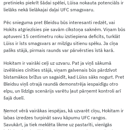
pretinieks piekrīt šādai spēlei, Lūisa nokauta potenciāls ir
lielāks nekā lielākajai daļai UFC smagsvaru.
Pēc snieguma pret Bleidsu būs interesanti redzēt, vai
Hokits atgriezīsies pie savām cīkstoņa saknēm. Viņam būs
aptuveni 15 centimetru roku izstiepiena deficīts, turklāt
Lūiss ir īsts smagsvars ar milzīgu sitienu spēku. Ja cīņa
paliks stājā, pirmais raunds var pārvērsties īstā karā.
Hokitam ir vairāki ceļi uz uzvaru. Pat ja viņš sākumā
izvēlēsies cīnīties stājā, viņam galvenais būs pārdzīvot
bīstamākos brīžus un sagaidīt, kad Lūiss sāks nogurt. Pret
Bleidsu viņš otrajā raundā demonstrēja iespaidīgu otro
elpu, un līdzīgs scenārijs varētu ļaut pārņemt kontroli arī
šajā duelī.
Ņemot vērā vairākas iespējas, kā uzvarēt cīņu, Hokitam ir
labas izredzes turpināt savu kāpumu UFC rangos.
Savukārt, ja tiek meklēta likme uz pastarīti, vienīgās