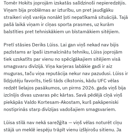
Tomēr Hokits joprojām izskatās salīdzinoši nepieredzējis.
Viņam bija problēmas ar izturību, un pret jaudīgāku
straikeri viņš varēja nonākt ļoti nepatīkamā situācijā. Tajā
pašā laikā viņam ir cīņas sporta prasmes, uz kurām
balstīties pret tehniskākiem un bīstamākiem sitējiem.
Pretī stāsies Deriks Lūiss. Lai gan viņš nekad nav bijis
pazīstams ar īpaši izsmalcinātu tehniku, Lūiss joprojām
tiek uzskatīts par vienu no spēcīgākajiem sitējiem visā
smagsvaru divīzijā. Viņa karjeras labākie gadi ir aiz
muguras, taču viņa reputācija nekur nav pazudusi. Lūiss ir
līdzjutēju favorīts, tieši tāds cīkstonis, kādu UFC vēlas
redzēt lielajos pasākumos, un pirms 2026. gada viņš bija
izcīnījis divas uzvaras pēc kārtas. Savā pēdējā cīņā viņš
piekāpās Valdo Kortesam-Akostam, kurš pakāpeniski
nostiprinās starp divīzijas vadošajiem smagsvariem.
Lūisa stilā nav nekā sarežģīta — viņš vēlas noturēt cīņu
stājā un meklē iespēju trāpīt vienu izšķirošu sitienu. Ja