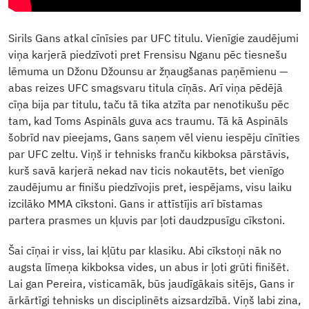
Sirils Gans atkal cīnīsies par UFC titulu. Vienīgie zaudējumi
viņa karjerā piedzīvoti pret Frensisu Nganu pēc tiesnešu
lēmuma un Džonu Džounsu ar žņaugšanas paņēmienu —
abas reizes UFC smagsvaru titula cīņās. Arī viņa pēdējā
cīņa bija par titulu, taču tā tika atzīta par nenotikušu pēc
tam, kad Toms Aspināls guva acs traumu. Tā kā Aspināls
šobrīd nav pieejams, Gans saņem vēl vienu iespēju cīnīties
par UFC zeltu. Viņš ir tehnisks franču kikboksa pārstāvis,
kurš savā karjerā nekad nav ticis nokautēts, bet vienīgo
zaudējumu ar finišu piedzīvojis pret, iespējams, visu laiku
izcilāko MMA cīkstoni. Gans ir attīstījis arī bīstamas
partera prasmes un kļuvis par ļoti daudzpusīgu cīkstoni.
Šai cīņai ir viss, lai kļūtu par klasiku. Abi cīkstoņi nāk no
augsta līmeņa kikboksa vides, un abus ir ļoti grūti finišēt.
Lai gan Pereira, visticamāk, būs jaudīgākais sitējs, Gans ir
ārkārtīgi tehnisks un disciplinēts aizsardzībā. Viņš labi zina,