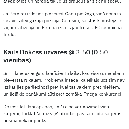
atkāpjoties un nerada tik lielus draudus ar sitienu spēku.
Ja Pereirai izdosies piespiest Ganu pie žoga, viņš nonāks
sev visizdevīgākajā pozīcijā. Cerēsim, ka stāsts noslēgsies
viņam labvēlīgi un Pereira izcīnīs jau trešo UFC čempiona
titulu.
Kails Dokoss uzvarēs @ 3.50 (0.50
vienības)
Šī ir likme uz augstu koeficientu laikā, kad visa uzmanība ir
pievērsta Nikalam. Problēma ir tāda, ka Nikals līdz šim nav
izskatījies pārliecinoši pret kvalitatīvākiem pretiniekiem,
un lielākie panākumi gūti pret zemāka līmeņa konkurenci.
Dokoss ļoti labi apzinās, ko šī cīņa var nozīmēt viņa
karjerai, turklāt šoreiz viņš atrodas pavisam citā karjeras
posmā nekā iepriekš.