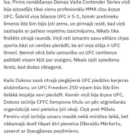
īsa. Pirms nonākšanas Deinas Vaita Contender Series viņš
bija aizvadījis tikai vienu profesionālu MMA cīņu ārpus
UFC. Šobrīd viņa bilance UFC ir 5-1, tomēr pretinieku
līmenis līdz šim bijis ļoti zems, un pirmajā reizē, kad viņš
sastapās ar patiesi nopietnu izaicinājumu, Nikals tika
finišēts otrajā raundā. Viņš reti izmanto savu elitāro cīņas
sporta bāzi un cenšas pierādīt, ka arī viņa stāja ir UFC
līmenī. Ņemot vērā lielo uzmanību un UFC centienus
palīdzēt viņam kļūt par zvaigzni, Nikals izjūt spiedienu
ikreiz, kad dodas oktagonā.
Kails Dokoss savā otrajā piegājienā UFC piedzīvo karjeras
atdzimšanu, un UFC Freedom 250 viņam būs līdz šim
lielākā iespēja sevi pierādīt. Kamēr viņš bija ārpus UFC,
Dokoss izcīnīja CFFC čempiona titulu un pēc atgriešanās
organizācijā sevi pieteica ļoti skaļi. Cīņā pret Mišelu
Pereiru viņš izcīnīja uzvaru mazāk nekā minūtes laikā, bet
nākamajā duelī tikpat ātri pieveica Džeraldu Mēršertu,
uzvarot ar žņaugšanas paņēmienu.