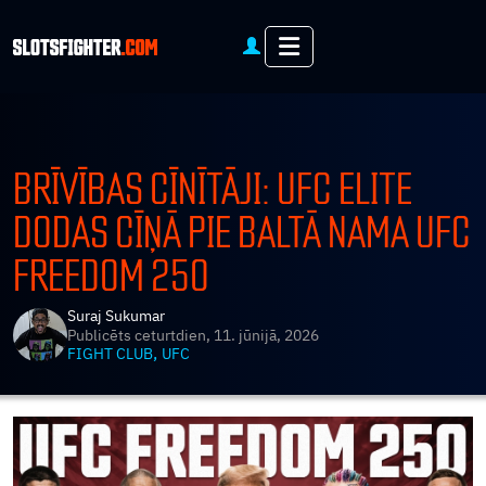
Menu
BRĪVĪBAS CĪNĪTĀJI: UFC ELITE
DODAS CĪŅĀ PIE BALTĀ NAMA UFC
FREEDOM 250
Suraj Sukumar
Publicēts
ceturtdien, 11. jūnijā, 2026
,
FIGHT CLUB
UFC