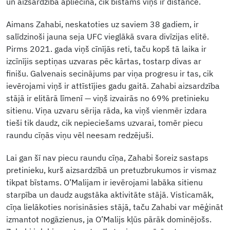
un aizsardzība apliecina, cik bīstams viņš ir distancē.
Aimans Zahabi, neskatoties uz saviem 38 gadiem, ir
salīdzinoši jauna seja UFC vieglākā svara divīzijas elitē.
Pirms 2021. gada viņš cīnījās reti, taču kopš tā laika ir
izcīnījis septiņas uzvaras pēc kārtas, tostarp divas ar
finišu. Galvenais secinājums par viņa progresu ir tas, cik
ievērojami viņš ir attīstījies gadu gaitā. Zahabi aizsardzība
stājā ir elitārā līmenī — viņš izvairās no 69% pretinieku
sitienu. Viņa uzvaru sērija rāda, ka viņš vienmēr izdara
tieši tik daudz, cik nepieciešams uzvarai, tomēr piecu
raundu cīņās viņu vēl neesam redzējuši.
Lai gan šī nav piecu raundu cīņa, Zahabi šoreiz sastaps
pretinieku, kurš aizsardzībā un pretuzbrukumos ir vismaz
tikpat bīstams. O’Malijam ir ievērojami labāka sitienu
starpība un daudz augstāka aktivitāte stājā. Visticamāk,
cīņa lielākoties norisināsies stājā, taču Zahabi var mēģināt
izmantot nogāzienus, ja O’Malijs kļūs pārāk dominējošs.