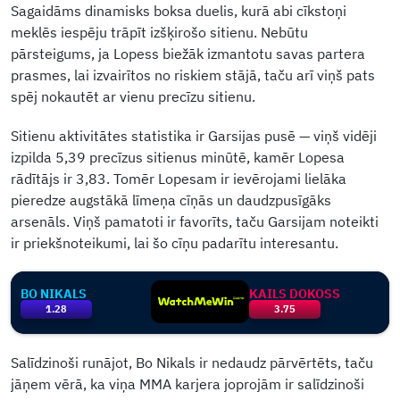
Sagaidāms dinamisks boksa duelis, kurā abi cīkstoņi
meklēs iespēju trāpīt izšķirošo sitienu. Nebūtu
pārsteigums, ja Lopess biežāk izmantotu savas partera
prasmes, lai izvairītos no riskiem stājā, taču arī viņš pats
spēj nokautēt ar vienu precīzu sitienu.
Sitienu aktivitātes statistika ir Garsijas pusē — viņš vidēji
izpilda 5,39 precīzus sitienus minūtē, kamēr Lopesa
rādītājs ir 3,83. Tomēr Lopesam ir ievērojami lielāka
pieredze augstākā līmeņa cīņās un daudzpusīgāks
arsenāls. Viņš pamatoti ir favorīts, taču Garsijam noteikti
ir priekšnoteikumi, lai šo cīņu padarītu interesantu.
BO NIKALS
KAILS DOKOSS
1.28
3.75
Salīdzinoši runājot, Bo Nikals ir nedaudz pārvērtēts, taču
jāņem vērā, ka viņa MMA karjera joprojām ir salīdzinoši