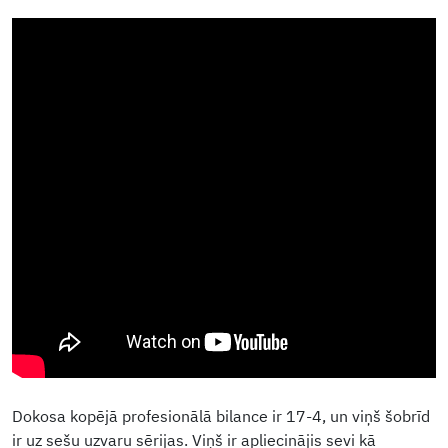
Dokosa kopējā profesionālā bilance ir 17-4, un viņš šobrīd
ir uz sešu uzvaru sērijas. Viņš ir apliecinājis sevi kā