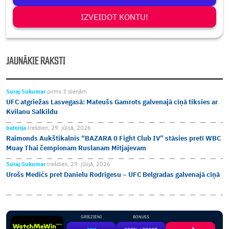
IZVEIDOT KONTU!
JAUNĀKIE RAKSTI
Suraj Sukumar
pirms 3 dienām
UFC atgriežas Lasvegasā: Mateušs Gamrots galvenajā cīņā tiksies ar
Kvilanu Salkildu
batorija
trešdien, 29. jūlijā, 2026
Raimonds Aukštikalnis “BAZARA 0 Fight Club IV” stāsies pretī WBC
Muay Thai čempionam Ruslanam Mitjajevam
Suraj Sukumar
trešdien, 29. jūlijā, 2026
Urošs Medićs pret Danielu Rodrigesu – UFC Belgradas galvenajā cīņā
GRIEZIENI
BONUSS