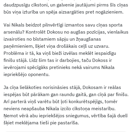
daudzpusīgu cīkstoni, un galvenie jautājumi pirms šīs cīņas
būs viņa izturība un spēja aizsargāties pret nogāzieniem.
Vai Nikals beidzot pilnvērtīgi izmantos savu cīņas sporta
arsenālu? Kontrolēt Dokosu no augšas pozīcijas, vienlaikus
izvairoties no bīstamiem sāpju un žņaugšanas
paņēmieniem, šķiet viņa drošākais ceļš uz uzvaru.
Problēma ir tā, ka viņš bieži izvēlas meklēt iespaidīgu
finišu stājā. Līdz šim tas ir darbojies, taču Dokoss ir
ievērojami spēcīgāks pretinieks nekā vairums Nikala
iepriekšējo oponentu.
Ja cīņa lielākoties norisināsies stājā, Dokosam ir reālas
iespējas būt pārākam gan raundu gaitā, gan cīņā par finišu.
Arī parterā viņš varētu būt ļoti konkurētspējīgs, tomēr
neviens neapšauba Nikala izcilo cīkstoņa meistarību.
Ņemot vērā abu iepriekšējos sniegumus, vērtība šajā duelī
šķiet meklējama tieši pie pastarīša.