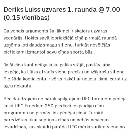
Deriks Lūiss uzvarēs 1. raundā @ 7.00
(0.15 vienības)
Galvenais arguments šai likmei ir skaidrs uzvaras
scenārijs. Hokits savā iepriekšējā cīņā pirmajā raundā
uzņēma ļoti daudz smagu sitienu, turklāt nevēlējās
pietiekami izmantot savu cīņas sporta bāzi.
Ja šī cīņa kaut neilgu laiku paliks stājā, pastāv laba
iespēja, ka Lūiss atradīs vienu precīzu un izšķirošu sitienu.
Pie šāda koeficienta ir vērts riskēt ar nelielu likmi, cerot uz
agru nokautu.
Pēc daudzajiem ne pārāk spilgtajiem UFC turnīriem pēdējā
laikā UFC Freedom 250 piedāvā iespaidīgu cīņu
programmu no pirmās līdz pēdējai cīņai. Turnīrā
paredzētas tikai septiņas cīņas un nebūs nevienas
ievadcīņas, kas skaidri parāda UFC mērķi sarīkot vienu no