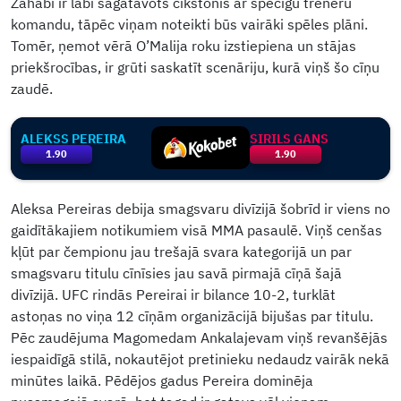
Zahabi ir labi sagatavots cīkstonis ar spēcīgu treneru
komandu, tāpēc viņam noteikti būs vairāki spēles plāni.
Tomēr, ņemot vērā O’Malija roku izstiepiena un stājas
priekšrocības, ir grūti saskatīt scenāriju, kurā viņš šo cīņu
zaudē.
ALEKSS PEREIRA
SIRILS GANS
1.90
1.90
Aleksa Pereiras debija smagsvaru divīzijā šobrīd ir viens no
gaidītākajiem notikumiem visā MMA pasaulē. Viņš cenšas
kļūt par čempionu jau trešajā svara kategorijā un par
smagsvaru titulu cīnīsies jau savā pirmajā cīņā šajā
divīzijā. UFC rindās Pereirai ir bilance 10-2, turklāt
astoņas no viņa 12 cīņām organizācijā bijušas par titulu.
Pēc zaudējuma Magomedam Ankalajevam viņš revanšējās
iespaidīgā stilā, nokautējot pretinieku nedaudz vairāk nekā
minūtes laikā. Pēdējos gadus Pereira dominēja