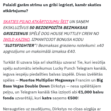
Palaidi garām strīmu un gribi iegriezt, kamēr skaties
atkārtojumu?
SKATIES PILNO ATKĀRTOJUMU ŠEIT
UN SAŅEM
EKSKLUZĪVUS
50 BEZDEPOZĪTA BEZMAKSAS
GRIEZIENUS
SPĒLĒ DOG HOUSE MUTTLEY CREW NO
IWILD KAZINO
, IZMANTOJOT BONUSA KODU
“
SLOTSFIGHTER
”! Bezmaksas griezienu noteikumi: x40
apgrozījums un maksimālā izmaksa €40.
Turklāt šī uzvara bija arī skatītāju uzvara! Tie, kuri iesūtīja
spēļu automātu ieteikumus Lucky Punch Telegram kanālā,
ieguva iespēju piedalīties balvas izspēlē. Divas izvēlētās
spēles —
Muertos Multiplier Megaways
Francim un
Big
Bass Vegas Double Down
Dirkstys — nesa spēlētājiem
peļņu, un Telegram kanālā tika izziņoti abi
€1,000 balvu
fonda
uzvarētāji, kuri
katrs
saņems
€500
!
Neraugoties uz zaudējumu, Dirkstys no cīņas aizgāja ar