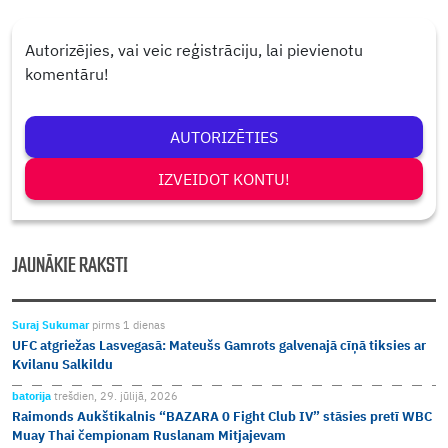
Autorizējies, vai veic reģistrāciju, lai pievienotu
komentāru!
AUTORIZĒTIES
IZVEIDOT KONTU!
JAUNĀKIE RAKSTI
Suraj Sukumar
pirms 1 dienas
UFC atgriežas Lasvegasā: Mateušs Gamrots galvenajā cīņā tiksies ar
Kvilanu Salkildu
batorija
trešdien, 29. jūlijā, 2026
Raimonds Aukštikalnis “BAZARA 0 Fight Club IV” stāsies pretī WBC
Muay Thai čempionam Ruslanam Mitjajevam