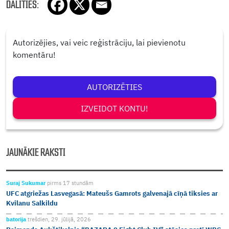
DALĪTIES:
Autorizējies, vai veic reģistrāciju, lai pievienotu
komentāru!
AUTORIZĒTIES
IZVEIDOT KONTU!
JAUNĀKIE RAKSTI
Suraj Sukumar
pirms 17 stundām
UFC atgriežas Lasvegasā: Mateušs Gamrots galvenajā cīņā tiksies ar
Kvilanu Salkildu
batorija
trešdien, 29. jūlijā, 2026