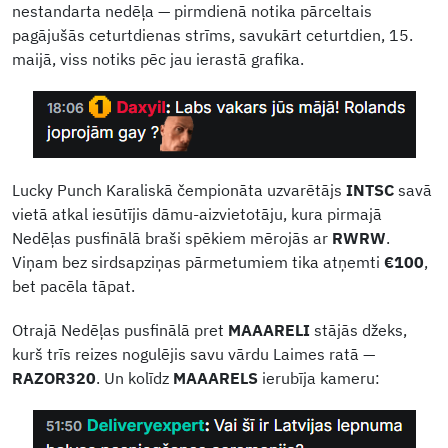
nestandarta nedēļa — pirmdienā notika pārceltais
pagājušās ceturtdienas strīms, savukārt ceturtdien, 15.
maijā, viss notiks pēc jau ierastā grafika.
Lucky Punch Karaliskā čempionāta uzvarētājs
INTSC
savā
vietā atkal iesūtījis dāmu-aizvietotāju, kura pirmajā
Nedēļas pusfinālā braši spēkiem mērojās ar
RWRW
.
Viņam bez sirdsapziņas pārmetumiem tika atņemti
€100
,
bet pacēla tāpat.
Otrajā Nedēļas pusfinālā pret
MAAARELI
stājās džeks,
kurš trīs reizes nogulējis savu vārdu Laimes ratā —
RAZOR320
. Un kolīdz
MAAARELS
ierubīja kameru: