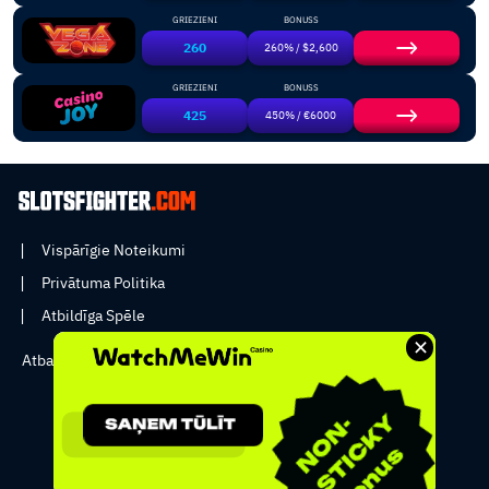
GRIEZIENI
BONUSS
260
260% / $2,600
GRIEZIENI
BONUSS
425
450% / €6000
Vispārīgie Noteikumi
Privātuma Politika
Atbildīga Spēle
×
Atbalsts:
info@slotsfighter.com
Copyright © 2026 - SLOTSFIGHTER _ All rights reserved.