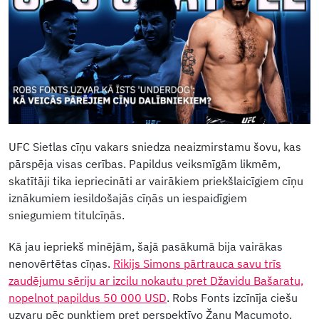
UFC Sietlas cīņu vakars sniedza neaizmirstamu šovu, kas
pārspēja visas cerības. Papildus veiksmīgām likmēm,
skatītāji tika iepriecināti ar vairākiem priekšlaicīgiem cīņu
iznākumiem iesildošajās cīņās un iespaidīgiem
sniegumiem titulcīņās.
Kā jau iepriekš minējām, šajā pasākumā bija vairākas
nenovērtētas cīņas.
Rikijs Simons pārtrauca savu trīs
zaudējumu sēriju ar izcilu nokautu pret Džavidu Bašaratu,
nopelnot papildus 50 000 USD
. Robs Fonts izcīnīja ciešu
uzvaru pēc punktiem pret perspektīvo Žanu Macumoto.