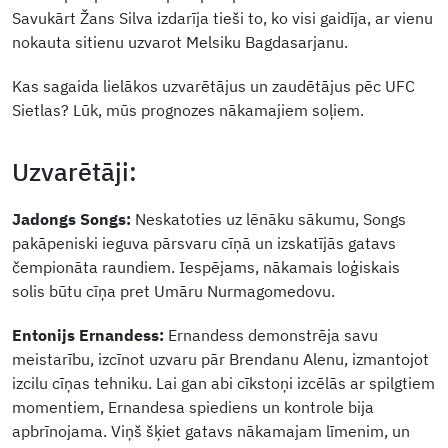
Savukārt Žans Silva izdarīja tieši to, ko visi gaidīja, ar vienu
nokauta sitienu uzvarot Melsiku Bagdasarjanu.
Kas sagaida lielākos uzvarētājus un zaudētājus pēc UFC
Sietlas? Lūk, mūs prognozes nākamajiem soļiem.
Uzvarētāji:
Jadongs Songs:
Neskatoties uz lēnāku sākumu, Songs
pakāpeniski ieguva pārsvaru cīņā un izskatījās gatavs
čempionāta raundiem. Iespējams, nākamais loģiskais
solis būtu cīņa pret Umāru Nurmagomedovu.
Entonijs Ernandess:
Ernandess demonstrēja savu
meistarību, izcīnot uzvaru pār Brendanu Alenu, izmantojot
izcilu cīņas tehniku. Lai gan abi cīkstoņi izcēlās ar spilgtiem
momentiem, Ernandesa spiediens un kontrole bija
apbrīnojama. Viņš šķiet gatavs nākamajam līmenim, un