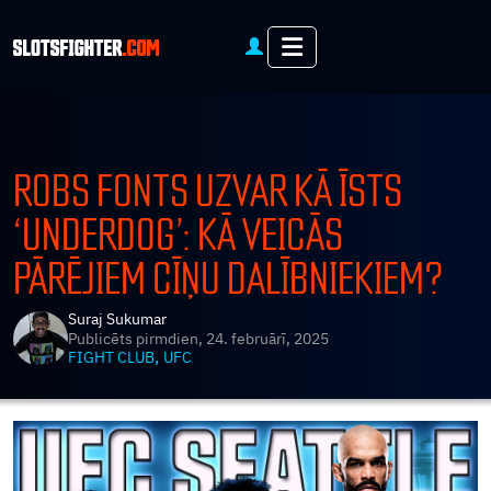
Menu
ROBS FONTS UZVAR KĀ ĪSTS
‘UNDERDOG’: KĀ VEICĀS
PĀRĒJIEM CĪŅU DALĪBNIEKIEM?
Suraj Sukumar
Publicēts
pirmdien, 24. februārī, 2025
,
FIGHT CLUB
UFC