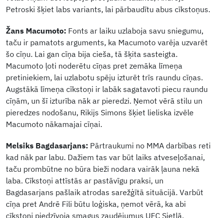
Petroski šķiet labs variants, lai pārbaudītu abus cīkstoņus.
Žans Macumoto:
Fonts ar laiku uzlaboja savu sniegumu,
taču ir pamatots arguments, ka Macumoto varēja uzvarēt
šo cīņu. Lai gan cīņa bija cieša, tā šķita sasteigta.
Macumoto ļoti noderētu cīņas pret zemāka līmeņa
pretiniekiem, lai uzlabotu spēju izturēt trīs raundu cīņas.
Augstākā līmeņa cīkstoņi ir labāk sagatavoti piecu raundu
cīņām, un šī izturība nāk ar pieredzi. Ņemot vērā stilu un
pieredzes nodošanu, Rikijs Simons šķiet lieliska izvēle
Macumoto nākamajai cīņai.
Melsiks Bagdasarjans:
Pārtraukumi no MMA darbības reti
kad nāk par labu. Dažiem tas var būt laiks atveseļošanai,
taču prombūtne no būra bieži nodara vairāk ļauna nekā
laba. Cīkstoņi attīstās ar pastāvīgu praksi, un
Bagdasarjans pašlaik atrodas sarežģītā situācijā. Varbūt
cīņa pret Andrē Fili būtu loģiska, ņemot vērā, ka abi
cīkstoņi piedzīvoja smagus zaudējumus UFC Sietlā.