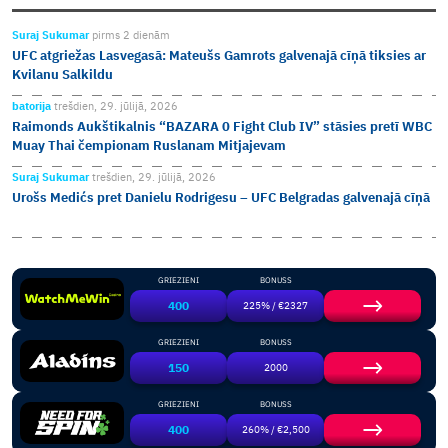
Suraj Sukumar
pirms 2 dienām
UFC atgriežas Lasvegasā: Mateušs Gamrots galvenajā cīņā tiksies ar
Kvilanu Salkildu
batorija
trešdien, 29. jūlijā, 2026
Raimonds Aukštikalnis “BAZARA 0 Fight Club IV” stāsies pretī WBC
Muay Thai čempionam Ruslanam Mitjajevam
Suraj Sukumar
trešdien, 29. jūlijā, 2026
Urošs Medićs pret Danielu Rodrigesu – UFC Belgradas galvenajā cīņā
GRIEZIENI
BONUSS
400
225% / €2327
GRIEZIENI
BONUSS
150
2000
GRIEZIENI
BONUSS
400
260% / €2,500