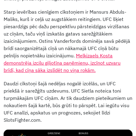
Starp ievērības cienīgiem cīkstoņiem ir Mansurs Abduls-
Maliks, kurš ir ceļā uz augstākiem reitingiem. UFC šķiet
piesardzīgs pēc dažu perspektīvu pārsteidzīgas virzīšanas
uz cīņām, taču viņš izskatās gatavs sarežģītākiem
izaicinājumiem. Ostins Vanderfords dominēja savā pēdējā
brīdī saorganizētajā cīņā un nākamajā UFC cīņā būtu
pelnījis nopietnāku izaicinājumu.
Melkizaels Kosta
demonstrēja izcilu giljotīna paņēmienu, izcīnot uzvaru
brīdī, kad cīņa sāka izslīdēt no viņa rokām.
Daudzi cīkstoņi šajā nedēļas nogalē izcēlās, un UFC
priekšā ir sarežģīts uzdevums. UFC Sietla noteica toni
turpmākajām UFC cīņām. Ar tik daudziem pieteikumiem un
nokautiem šajā kartē, būs grūti to pārspēt. Lai iegūtu visu
UFC analīzi, apskatus un prognozes, sekojiet līdzi
SlotsFighter.com.
GRIEZIENI
BONUSS