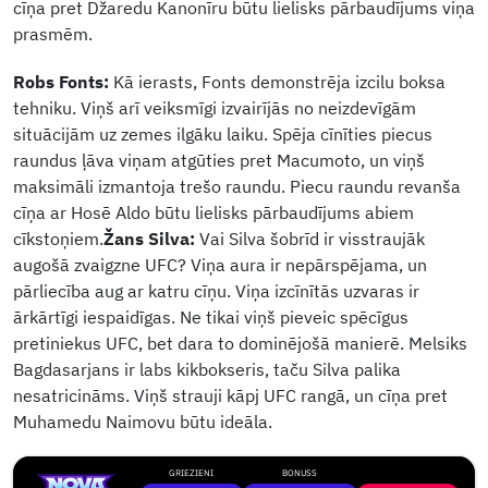
cīņa pret Džaredu Kanonīru būtu lielisks pārbaudījums viņa
prasmēm.
Robs Fonts:
Kā ierasts, Fonts demonstrēja izcilu boksa
tehniku. Viņš arī veiksmīgi izvairījās no neizdevīgām
situācijām uz zemes ilgāku laiku. Spēja cīnīties piecus
raundus ļāva viņam atgūties pret Macumoto, un viņš
maksimāli izmantoja trešo raundu. Piecu raundu revanša
cīņa ar Hosē Aldo būtu lielisks pārbaudījums abiem
cīkstoņiem.
Žans Silva:
Vai Silva šobrīd ir visstraujāk
augošā zvaigzne UFC? Viņa aura ir nepārspējama, un
pārliecība aug ar katru cīņu. Viņa izcīnītās uzvaras ir
ārkārtīgi iespaidīgas. Ne tikai viņš pieveic spēcīgus
pretiniekus UFC, bet dara to dominējošā manierē. Melsiks
Bagdasarjans ir labs kikbokseris, taču Silva palika
nesatricināms. Viņš strauji kāpj UFC rangā, un cīņa pret
Muhamedu Naimovu būtu ideāla.
GRIEZIENI
BONUSS