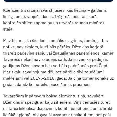
Koeficienti šai cīņai svārstījušies, kas liecina – gaidāms
līdzīgs un aizraujošs duelis. Izšķirošs būs tas, kurš
kontrolēs sitienu apmaiņu un uzvarēs raundu minūtes
stājā.
Maz ticams, ka šis duelis nonāks uz grīdas, tomēr, ja tas
notiks, nav skaidrs, kurš būs pārāks. Dženkins karjerā
trīsreiz padevies sāpju vai žņaugšanas paņēmienos, kamēr
Tavarešs nekad nav zaudējis šādi. Jāuzsver, ka pēdējais
gadījums Dženkinsam bija verbāla padošanās pret Čepi
Mariskalu savainojuma dēļ, bet pārējie divi zaudējumi
meklējami vēl 2017.–2018. gadā. Ja cīņa tomēr nonāks uz
grīdas, daudz ko noteiks piecelšanās prasmes.
Tavarešam ir pārsvars boksa elementu ziņā, savukārt
Dženkins ir spēcīgs ar kāju sitieniem. Viņš centīsies turēt
distanci kikboksa diapazonā, kombinēt sitienus un uzbrukt
lielākā apjomā. Abi guvuši uzvaras ar nokautiem, bet paši