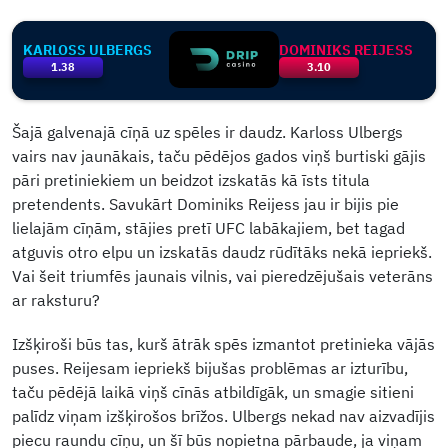
KARLOSS ULBERGS
DOMINIKS REIJESS
1.38
3.10
Šajā galvenajā cīņā uz spēles ir daudz. Karloss Ulbergs
vairs nav jaunākais, taču pēdējos gados viņš burtiski gājis
pāri pretiniekiem un beidzot izskatās kā īsts titula
pretendents. Savukārt Dominiks Reijess jau ir bijis pie
lielajām cīņām, stājies pretī UFC labākajiem, bet tagad
atguvis otro elpu un izskatās daudz rūdītāks nekā iepriekš.
Vai šeit triumfēs jaunais vilnis, vai pieredzējušais veterāns
ar raksturu?
Izšķiroši būs tas, kurš ātrāk spēs izmantot pretinieka vājās
puses. Reijesam iepriekš bijušas problēmas ar izturību,
taču pēdējā laikā viņš cīnās atbildīgāk, un smagie sitieni
palīdz viņam izšķirošos brīžos. Ulbergs nekad nav aizvadījis
piecu raundu cīņu, un šī būs nopietna pārbaude, ja viņam