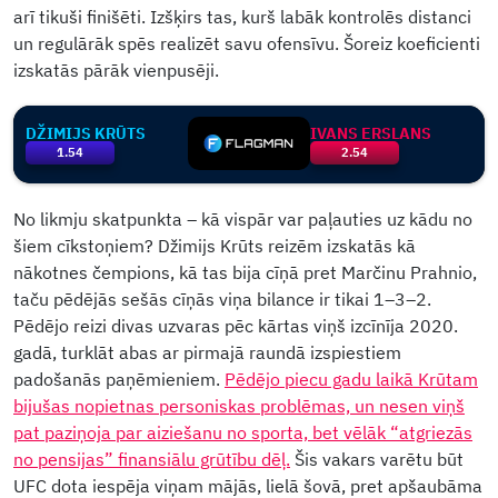
arī tikuši finišēti. Izšķirs tas, kurš labāk kontrolēs distanci
un regulārāk spēs realizēt savu ofensīvu. Šoreiz koeficienti
izskatās pārāk vienpusēji.
DŽIMIJS KRŪTS
IVANS ERSLANS
1.54
2.54
No likmju skatpunkta – kā vispār var paļauties uz kādu no
šiem cīkstoņiem? Džimijs Krūts reizēm izskatās kā
nākotnes čempions, kā tas bija cīņā pret Marčinu Prahnio,
taču pēdējās sešās cīņās viņa bilance ir tikai 1–3–2.
Pēdējo reizi divas uzvaras pēc kārtas viņš izcīnīja 2020.
gadā, turklāt abas ar pirmajā raundā izspiestiem
padošanās paņēmieniem.
Pēdējo piecu gadu laikā Krūtam
bijušas nopietnas personiskas problēmas, un nesen viņš
pat paziņoja par aiziešanu no sporta, bet vēlāk “atgriezās
no pensijas” finansiālu grūtību dēļ.
Šis vakars varētu būt
UFC dota iespēja viņam mājās, lielā šovā, pret apšaubāma