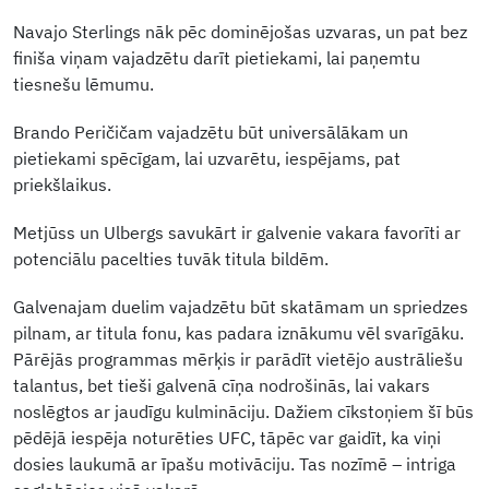
Navajo Sterlings nāk pēc dominējošas uzvaras, un pat bez
finiša viņam vajadzētu darīt pietiekami, lai paņemtu
tiesnešu lēmumu.
Brando Peričičam vajadzētu būt universālākam un
pietiekami spēcīgam, lai uzvarētu, iespējams, pat
priekšlaikus.
Metjūss un Ulbergs savukārt ir galvenie vakara favorīti ar
potenciālu pacelties tuvāk titula bildēm.
Galvenajam duelim vajadzētu būt skatāmam un spriedzes
pilnam, ar titula fonu, kas padara iznākumu vēl svarīgāku.
Pārējās programmas mērķis ir parādīt vietējo austrāliešu
talantus, bet tieši galvenā cīņa nodrošinās, lai vakars
noslēgtos ar jaudīgu kulmināciju. Dažiem cīkstoņiem šī būs
pēdējā iespēja noturēties UFC, tāpēc var gaidīt, ka viņi
dosies laukumā ar īpašu motivāciju. Tas nozīmē – intriga