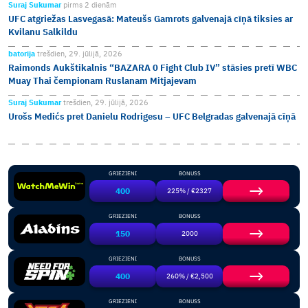
Suraj Sukumar
pirms 2 dienām
UFC atgriežas Lasvegasā: Mateušs Gamrots galvenajā cīņā tiksies ar
Kvilanu Salkildu
batorija
trešdien, 29. jūlijā, 2026
Raimonds Aukštikalnis “BAZARA 0 Fight Club IV” stāsies pretī WBC
Muay Thai čempionam Ruslanam Mitjajevam
Suraj Sukumar
trešdien, 29. jūlijā, 2026
Urošs Medićs pret Danielu Rodrigesu – UFC Belgradas galvenajā cīņā
GRIEZIENI
BONUSS
400
225% / €2327
GRIEZIENI
BONUSS
150
2000
GRIEZIENI
BONUSS
400
260% / €2,500
GRIEZIENI
BONUSS