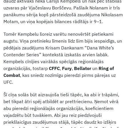
daudz aktīvāks nekā Čārlijs Kempbels un nāk pēc stabilas
uzvaras pār Vjačeslavu Borščevu. Pašlaik Nolanam ir trīs
panākumu sērija kopš pārsteidzošā zaudējuma Nikolasam
Motam, un viņa kopējais bilances rādītājs ir 9–1.
Tomēr Kempbelu šoreiz varētu nenovērtēt pietiekami
augstu. Viņa pretinieku līmenis līdz šim bijis iespaidīgs, un
pēdējais zaudējums Krisam Dankanam “Dana White’s
Contender Series” kontekstā izskatās arvien labāk.
Kempbels cīnījies vairākās spēcīgās reģionālajās
organizācijās, tostarp
CFFC
,
Fury
,
Bellator
un
Ring of
Combat
, kas sniedz nozīmīgu pieredzi pirms pārejas uz
UFC.
Šī cīņa solās būt aizraujoša tieši tāpēc, ka abi ir trāpāmi,
bet tikpat ātri spēj atbildēt ar prettriecienu. Ņemot vērā
abu pieredzi reģionālajās organizācijās, koeficientiem
vajadzētu būt tuvākiem. Abi jau reiz piedzīvojuši
priekšlaicīgus zaudējumus stājā, tāpēc daudz ko izšķirs