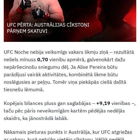
UFC Noche nebija veiksmīgs vakars likmju ziņā – rezultātā
neliels mīnuss
0,70
vienību apmērā, galvenokārt dažu
nepārliecinošu sniegumu dēļ. Ja Alise Pereira būtu
parādījusi vairāk aktivitātes, kombinētā likme būtu
noslēgusies ar peļņu. Tomēr viņa piekāpās ciešā dalītā
tiesnešu lēmumā.
Kopējais bilances pluss gan saglabājas –
+9,19
vienības –,
taču pēc pāris neveiksmīgām kartēm pēdējās nedēļās
skaidrs, ka jānostrādā labāk.
Nākamais pieturas punkts ir Austrālija, kur UFC atgriežas
ar vakaru, kurā netrūks vietējo cīkstoņu. Vēlāk nedēļā