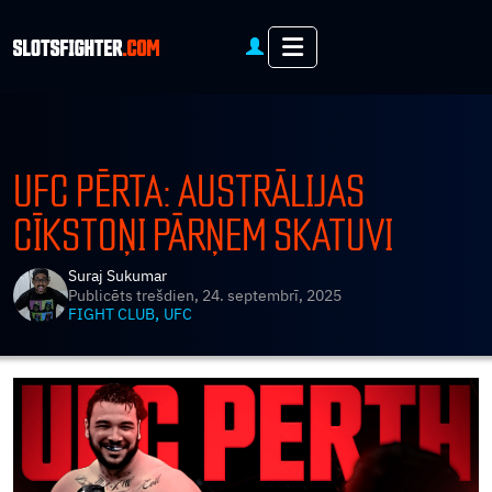
Menu
UFC PĒRTA: AUSTRĀLIJAS
CĪKSTOŅI PĀRŅEM SKATUVI
Suraj Sukumar
Publicēts
trešdien, 24. septembrī, 2025
,
FIGHT CLUB
UFC