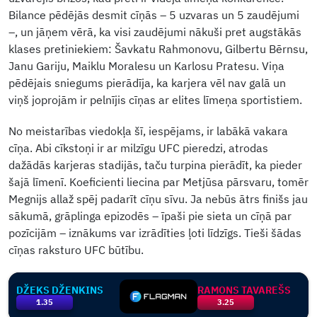
Bilance pēdējās desmit cīņās – 5 uzvaras un 5 zaudējumi
–, un jāņem vērā, ka visi zaudējumi nākuši pret augstākās
klases pretiniekiem: Šavkatu Rahmonovu, Gilbertu Bērnsu,
Janu Gariju, Maiklu Moralesu un Karlosu Pratesu. Viņa
pēdējais sniegums pierādīja, ka karjera vēl nav galā un
viņš joprojām ir pelnījis cīņas ar elites līmeņa sportistiem.
No meistarības viedokļa šī, iespējams, ir labākā vakara
cīņa. Abi cīkstoņi ir ar milzīgu UFC pieredzi, atrodas
dažādās karjeras stadijās, taču turpina pierādīt, ka pieder
šajā līmenī. Koeficienti liecina par Metjūsa pārsvaru, tomēr
Megnijs allaž spēj padarīt cīņu sīvu. Ja nebūs ātrs finišs jau
sākumā, grāplinga epizodēs – īpaši pie sieta un cīņā par
pozīcijām – iznākums var izrādīties ļoti līdzīgs. Tieši šādas
cīņas raksturo UFC būtību.
DŽEKS DŽENKINS
RAMONS TAVAREŠS
1.35
3.25