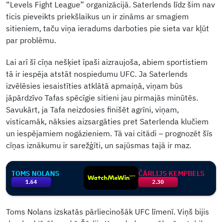
“Levels Fight League” organizācijā. Saterlends līdz šim nav
ticis pieveikts priekšlaikus un ir zināms ar smagiem
sitieniem, taču viņa ieradums darboties pie sieta var kļūt
par problēmu.
Lai arī šī cīņa nešķiet īpaši aizraujoša, abiem sportistiem
tā ir iespēja atstāt nospiedumu UFC. Ja Saterlends
izvēlēsies iesaistīties atklātā apmaiņā, viņam būs
jāpārdzīvo Tafas spēcīgie sitieni jau pirmajās minūtēs.
Savukārt, ja Tafa neizdosies finišēt agrīni, viņam,
visticamāk, nāksies aizsargāties pret Saterlenda klučiem
un iespējamiem nogāzieniem. Tā vai citādi – prognozēt šīs
cīņas iznākumu ir sarežģīti, un sajūsmas tajā ir maz.
TOMS NOLANS
ČĀRLIJS KEMPBELS
1.64
2.30
Toms Nolans izskatās pārliecinošāk UFC līmenī. Viņš bijis