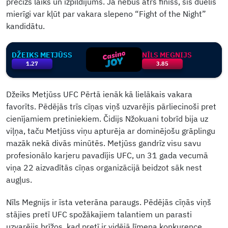
precīzs laiks un izpildījums. Ja nebūs ātrs finišs, šis duelis
mierīgi var kļūt par vakara slepeno “Fight of the Night”
kandidātu.
DŽEIKS METJŪSS
NĪLS MEGNIJS
1.27
3.85
Džeiks Metjūss UFC Pērtā ienāk kā lielākais vakara
favorīts. Pēdējās trīs cīņas viņš uzvarējis pārliecinoši pret
cienījamiem pretiniekiem. Čidijs Nžokuani tobrīd bija uz
viļņa, taču Metjūss viņu apturēja ar dominējošu grāplingu
mazāk nekā divās minūtēs. Metjūss gandrīz visu savu
profesionālo karjeru pavadījis UFC, un 31 gada vecumā
viņa 22 aizvadītās cīņas organizācijā beidzot sāk nest
augļus.
Nīls Megnijs ir īsta veterāna paraugs. Pēdējās cīņās viņš
stājies pretī UFC spožākajiem talantiem un parasti
uzvarējis brīžos, kad pretī ir vidējā līmeņa konkurence.