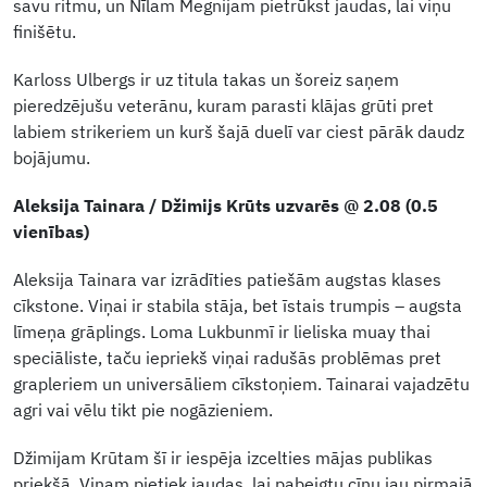
savu ritmu, un Nīlam Megnijam pietrūkst jaudas, lai viņu
finišētu.
Karloss Ulbergs ir uz titula takas un šoreiz saņem
pieredzējušu veterānu, kuram parasti klājas grūti pret
labiem strikeriem un kurš šajā duelī var ciest pārāk daudz
bojājumu.
Aleksija Tainara / Džimijs Krūts uzvarēs @ 2.08 (0.5
vienības)
Aleksija Tainara var izrādīties patiešām augstas klases
cīkstone. Viņai ir stabila stāja, bet īstais trumpis – augsta
līmeņa grāplings. Loma Lukbunmī ir lieliska muay thai
speciāliste, taču iepriekš viņai radušās problēmas pret
grapleriem un universāliem cīkstoņiem. Tainarai vajadzētu
agri vai vēlu tikt pie nogāzieniem.
Džimijam Krūtam šī ir iespēja izcelties mājas publikas
priekšā. Viņam pietiek jaudas, lai pabeigtu cīņu jau pirmajā