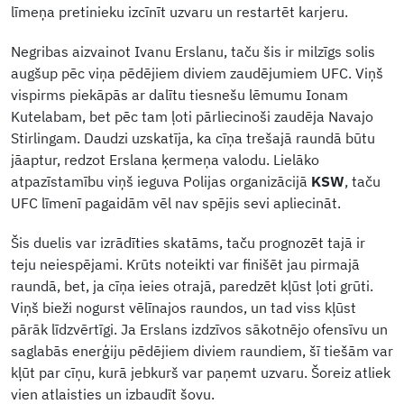
līmeņa pretinieku izcīnīt uzvaru un restartēt karjeru.
Negribas aizvainot Ivanu Erslanu, taču šis ir milzīgs solis
augšup pēc viņa pēdējiem diviem zaudējumiem UFC. Viņš
vispirms piekāpās ar dalītu tiesnešu lēmumu Ionam
Kutelabam, bet pēc tam ļoti pārliecinoši zaudēja Navajo
Stirlingam. Daudzi uzskatīja, ka cīņa trešajā raundā būtu
jāaptur, redzot Erslana ķermeņa valodu. Lielāko
atpazīstamību viņš ieguva Polijas organizācijā
KSW
, taču
UFC līmenī pagaidām vēl nav spējis sevi apliecināt.
Šis duelis var izrādīties skatāms, taču prognozēt tajā ir
teju neiespējami. Krūts noteikti var finišēt jau pirmajā
raundā, bet, ja cīņa ieies otrajā, paredzēt kļūst ļoti grūti.
Viņš bieži nogurst vēlīnajos raundos, un tad viss kļūst
pārāk līdzvērtīgi. Ja Erslans izdzīvos sākotnējo ofensīvu un
saglabās enerģiju pēdējiem diviem raundiem, šī tiešām var
kļūt par cīņu, kurā jebkurš var paņemt uzvaru. Šoreiz atliek
vien atlaisties un izbaudīt šovu.