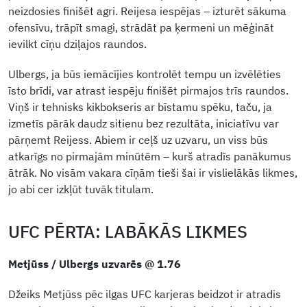
neizdosies finišēt agri. Reijesa iespējas – izturēt sākuma
ofensīvu, trāpīt smagi, strādāt pa ķermeni un mēģināt
ievilkt cīņu dziļajos raundos.
Ulbergs, ja būs iemācījies kontrolēt tempu un izvēlēties
īsto brīdi, var atrast iespēju finišēt pirmajos trīs raundos.
Viņš ir tehnisks kikbokseris ar bīstamu spēku, taču, ja
izmetīs pārāk daudz sitienu bez rezultāta, iniciatīvu var
pārņemt Reijess. Abiem ir ceļš uz uzvaru, un viss būs
atkarīgs no pirmajām minūtēm – kurš atradīs panākumus
ātrāk. No visām vakara cīņām tieši šai ir vislielākās likmes,
jo abi cer izkļūt tuvāk titulam.
UFC PĒRTA: LABĀKĀS LIKMES
Metjūss / Ulbergs uzvarēs @ 1.76
Džeiks Metjūss pēc ilgas UFC karjeras beidzot ir atradis