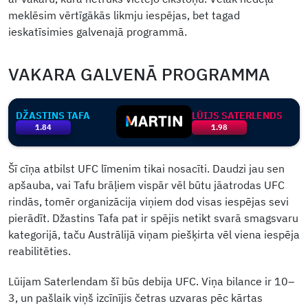
meklēsim vērtīgākās likmju iespējas, bet tagad
ieskatīsimies galvenajā programmā.
VAKARA GALVENĀ PROGRAMMA
DŽASTINS TAFA
LŪIJS SATERLENDS
1.84
1.98
Šī cīņa atbilst UFC līmenim tikai nosacīti. Daudzi jau sen
apšauba, vai Tafu brāļiem vispār vēl būtu jāatrodas UFC
rindās, tomēr organizācija viņiem dod visas iespējas sevi
pierādīt. Džastins Tafa pat ir spējis netikt svarā smagsvaru
kategorijā, taču Austrālijā viņam piešķirta vēl viena iespēja
reabilitēties.
Lūijam Saterlendam šī būs debija UFC. Viņa bilance ir 10–
3, un pašlaik viņš izcīnījis četras uzvaras pēc kārtas