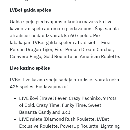
LVBet galda spēles
Galda spēļu piedāvājums ir krietni mazāks kā live
kazino vai spēļu automātu piedāvājums. Šajā sadaļā
atradīsiet nedaudz vairāk kā 60 spēles. Pie
labākajām LVBet galda spēlēm atradīsiet — First
Person Dragon Tiger, First Person Dream Catcher,
Calavera Bingo, Gold Roulette un American Roulette.
Live kazino spēles
LVBet live kazino spēļu sadaļā atradīsiet vairāk nekā
425 spēles. Piedāvājumā ir:
LIVE šovi (Travel Fever, Crazy Pachinko, 9 Pots
of Gold, Crazy Time, Funky Time, Sweet
Bananza Candyland u.c.)
LIVE rulete (Diamond Rush Roulette, LVBet
Exclusive Roulette, PowerUp Roulette, Lightning