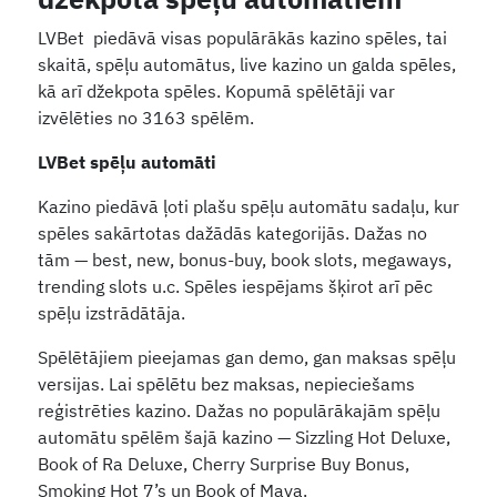
LVBet piedāvā visas populārākās kazino spēles, tai
skaitā, spēļu automātus, live kazino un galda spēles,
kā arī džekpota spēles. Kopumā spēlētāji var
izvēlēties no 3163 spēlēm.
LVBet spēļu automāti
Kazino piedāvā ļoti plašu spēļu automātu sadaļu, kur
spēles sakārtotas dažādās kategorijās. Dažas no
tām — best, new, bonus-buy, book slots, megaways,
trending slots u.c. Spēles iespējams šķirot arī pēc
spēļu izstrādātāja.
Spēlētājiem pieejamas gan demo, gan maksas spēļu
versijas. Lai spēlētu bez maksas, nepieciešams
reģistrēties kazino. Dažas no populārākajām spēļu
automātu spēlēm šajā kazino — Sizzling Hot Deluxe,
Book of Ra Deluxe, Cherry Surprise Buy Bonus,
Smoking Hot 7’s un Book of Maya.