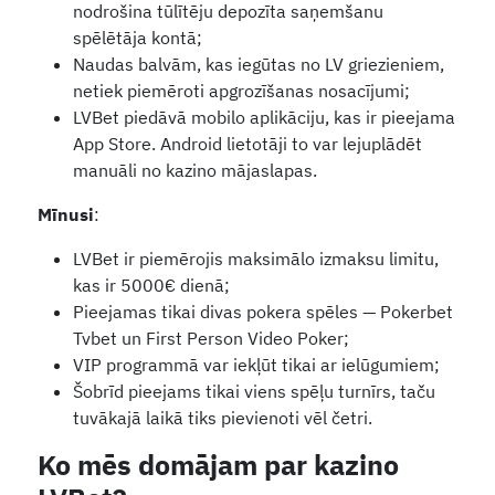
nodrošina tūlītēju depozīta saņemšanu
spēlētāja kontā;
Naudas balvām, kas iegūtas no LV griezieniem,
netiek piemēroti apgrozīšanas nosacījumi;
LVBet piedāvā mobilo aplikāciju, kas ir pieejama
App Store. Android lietotāji to var lejuplādēt
manuāli no kazino mājaslapas.
Mīnusi
:
LVBet ir piemērojis maksimālo izmaksu limitu,
kas ir 5000€ dienā;
Pieejamas tikai divas pokera spēles — Pokerbet
Tvbet un First Person Video Poker;
VIP programmā var iekļūt tikai ar ielūgumiem;
Šobrīd pieejams tikai viens spēļu turnīrs, taču
tuvākajā laikā tiks pievienoti vēl četri.
Ko mēs domājam par kazino