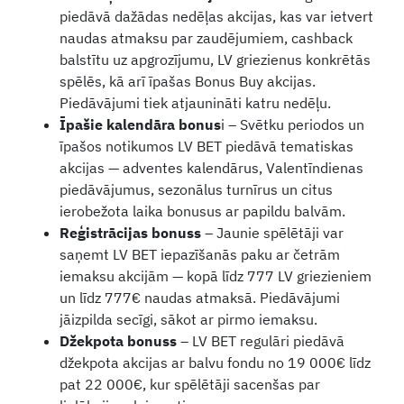
piedāvā dažādas nedēļas akcijas, kas var ietvert
naudas atmaksu par zaudējumiem, cashback
balstītu uz apgrozījumu, LV griezienus konkrētās
spēlēs, kā arī īpašas Bonus Buy akcijas.
Piedāvājumi tiek atjaunināti katru nedēļu.
Īpašie kalendāra bonus
i – Svētku periodos un
īpašos notikumos LV BET piedāvā tematiskas
akcijas — adventes kalendārus, Valentīndienas
piedāvājumus, sezonālus turnīrus un citus
ierobežota laika bonusus ar papildu balvām.
Reģistrācijas bonuss
– Jaunie spēlētāji var
saņemt LV BET iepazīšanās paku ar četrām
iemaksu akcijām — kopā līdz 777 LV griezieniem
un līdz 777€ naudas atmaksā. Piedāvājumi
jāizpilda secīgi, sākot ar pirmo iemaksu.
Džekpota bonuss
– LV BET regulāri piedāvā
džekpota akcijas ar balvu fondu no 19 000€ līdz
pat 22 000€, kur spēlētāji sacenšas par