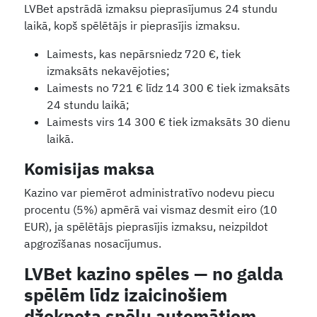
LVBet apstrādā izmaksu pieprasījumus 24 stundu
laikā, kopš spēlētājs ir pieprasījis izmaksu.
Laimests, kas nepārsniedz 720 €, tiek
izmaksāts nekavējoties;
Laimests no 721 € līdz 14 300 € tiek izmaksāts
24 stundu laikā;
Laimests virs 14 300 € tiek izmaksāts 30 dienu
laikā.
Komisijas maksa
Kazino var piemērot administratīvo nodevu piecu
procentu (5%) apmērā vai vismaz desmit eiro (10
EUR), ja spēlētājs pieprasījis izmaksu, neizpildot
apgrozīšanas nosacījumus.
LVBet kazino spēles — no galda
spēlēm līdz izaicinošiem
džekpota spēļu automātiem