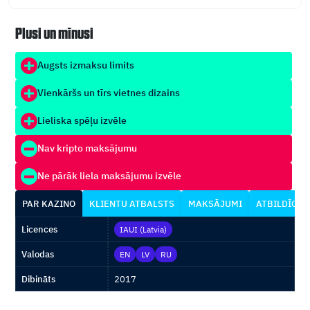
Plusi un mīnusi
Augsts izmaksu limits
Vienkāršs un tīrs vietnes dizains
Lieliska spēļu izvēle
Nav kripto maksājumu
Ne pārāk liela maksājumu izvēle
PAR KAZINO
KLIENTU ATBALSTS
MAKSĀJUMI
ATBILDĪGA 
Licences
IAUI (Latvia)
Valodas
EN
LV
RU
Dibināts
2017