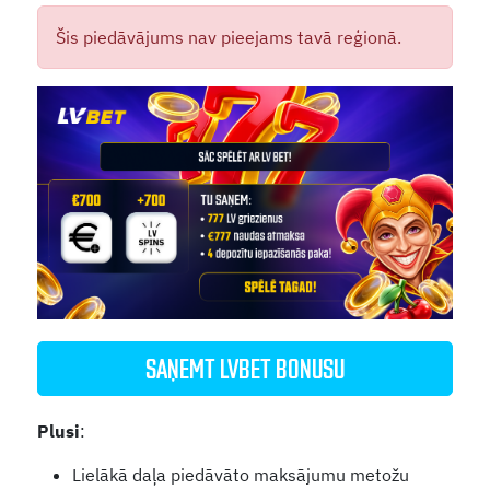
Šis piedāvājums nav pieejams tavā reģionā.
SAŅEMT LVBET BONUSU
Plusi
:
Lielākā daļa piedāvāto maksājumu metožu