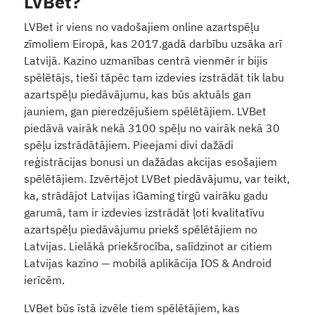
LVBet?
LVBet ir viens no vadošajiem online azartspēļu
zīmoliem Eiropā, kas 2017.gadā darbību uzsāka arī
Latvijā. Kazino uzmanības centrā vienmēr ir bijis
spēlētājs, tieši tāpēc tam izdevies izstrādāt tik labu
azartspēļu piedāvājumu, kas būs aktuāls gan
jauniem, gan pieredzējušiem spēlētājiem. LVBet
piedāvā vairāk nekā 3100 spēļu no vairāk nekā 30
spēļu izstrādātājiem. Pieejami divi dažādi
reģistrācijas bonusi un dažādas akcijas esošajiem
spēlētājiem. Izvērtējot LVBet piedāvājumu, var teikt,
ka, strādājot Latvijas iGaming tirgū vairāku gadu
garumā, tam ir izdevies izstrādāt ļoti kvalitatīvu
azartspēļu piedāvājumu priekš spēlētājiem no
Latvijas. Lielākā priekšrocība, salīdzinot ar citiem
Latvijas kazino — mobilā aplikācija IOS & Android
ierīcēm.
LVBet būs īstā izvēle tiem spēlētājiem, kas