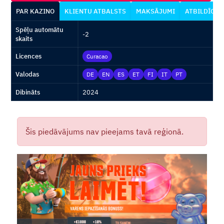
PAR KAZINO
KLIENTU ATBALSTS
MAKSĀJUMI
ATBILDĪGA 
Spēļu automātu
-2
skaits
Licences
Curacao
Valodas
DE
EN
ES
ET
FI
IT
PT
Dibināts
2024
Šis piedāvājums nav pieejams tavā reģionā.