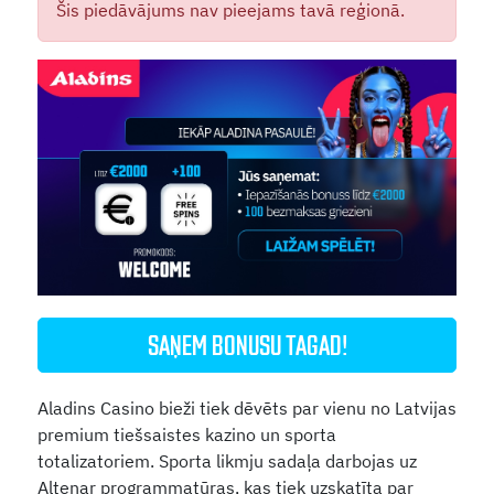
Šis piedāvājums nav pieejams tavā reģionā.
SAŅEM BONUSU TAGAD!
Aladins Casino bieži tiek dēvēts par vienu no Latvijas
premium tiešsaistes kazino un sporta
totalizatoriem. Sporta likmju sadaļa darbojas uz
Altenar programmatūras, kas tiek uzskatīta par