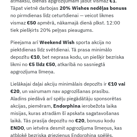
atmaksu, dienas apgrozījumam jābūt vismaz
€1
.
Tāpat vietnē darbojas
20% Wishes nedēļas bonuss
no pirmdienas līdz ceturtdienai — veicot likmes
vismaz
€50
apmērā, nākamajā dienā plkst. 12:00
tiek piešķirts 20% peļņas pieaugums.
Pieejama arī
Weekend Wish
sporta akcija no
piektdienas līdz svētdienai. Tā prasa minimālo
depozītu
€10
, bet neprasa kodu, un piešķir bezriska
likmi no
€5 līdz €50
, atkarībā no sasniegtā
apgrozījuma līmeņa.
Lielākajai daļai akciju minimālais depozīts ir
€10 vai
€20
, un vairumam nav apgrozīšanas prasību.
Aladins piedāvā arī spēļu piegādātāju sponsorētas
akcijas, piemēram,
Endorphina
ierobežota laika
misijas, kuras atradām šī apskata sagatavošanas
laikā. Tās prasīja depozītu no
€20
, bonusu kodu
ENDO
, un ietvēra desmit apgrozījuma līmeņus, kas
atbloķē bezriska griezienus Endorphina spēlēs.