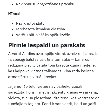
Nav bonusu apgrozīšanas prasību
Mīnusi
Nav kriptovalūtu
Ierobežota izmaksu elastība
Varētu būt plašāka spēļu izvēle
Pirmie iespaidi un pārskats
Atverot Aladins azartspēļu vietni, uzreiz redzams, ka
tā spēcīgi balstās uz džina tematiku — baneros
redzama pievilcīga zilā tonī krāsota džina meitene,
kas kalpo kā vietnes talismans. Viņa rada ballītes
atmosfēru un vizuāli izceļas.
Izņemot šo tēlu, vietne nav pārlieku vizuāli
sarežģīta. Fons ir melns, akcentu krāsas — sarkana,
violeta, zila un piesātināti dzeltena, kas kontrastē ar
tumšajiem toņiem. Fonti ir sans‑serif, balti un gaiši