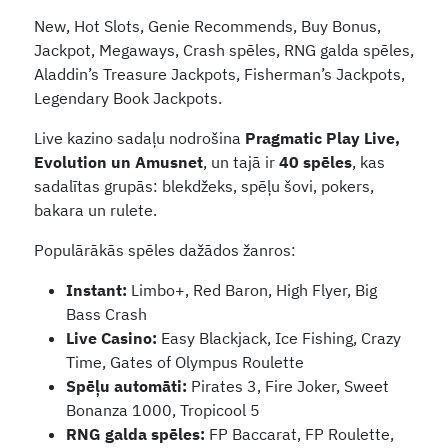
New, Hot Slots, Genie Recommends, Buy Bonus,
Jackpot, Megaways, Crash spēles, RNG galda spēles,
Aladdin’s Treasure Jackpots, Fisherman’s Jackpots,
Legendary Book Jackpots.
Live kazino sadaļu nodrošina
Pragmatic Play Live,
Evolution un Amusnet
, un tajā ir
40 spēles
, kas
sadalītas grupās: blekdžeks, spēļu šovi, pokers,
bakara un rulete.
Populārākās spēles dažādos žanros:
Instant:
Limbo+, Red Baron, High Flyer, Big
Bass Crash
Live Casino:
Easy Blackjack, Ice Fishing, Crazy
Time, Gates of Olympus Roulette
Spēļu automāti:
Pirates 3, Fire Joker, Sweet
Bonanza 1000, Tropicool 5
RNG galda spēles:
FP Baccarat, FP Roulette,