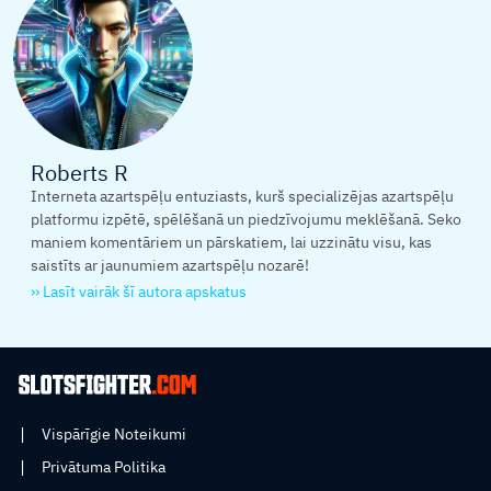
Roberts R
Interneta azartspēļu entuziasts, kurš specializējas azartspēļu
platformu izpētē, spēlēšanā un piedzīvojumu meklēšanā. Seko
maniem komentāriem un pārskatiem, lai uzzinātu visu, kas
saistīts ar jaunumiem azartspēļu nozarē!
›› Lasīt vairāk šī autora apskatus
Vispārīgie Noteikumi
Privātuma Politika