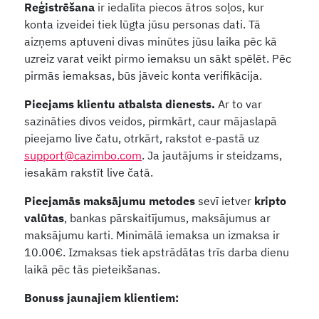
Reģistrēšana
ir iedalīta piecos ātros soļos, kur
konta izveidei tiek lūgta jūsu personas dati. Tā
aizņems aptuveni divas minūtes jūsu laika pēc kā
uzreiz varat veikt pirmo iemaksu un sākt spēlēt. Pēc
pirmās iemaksas, būs jāveic konta verifikācija.
Pieejams klientu atbalsta dienests.
Ar to var
sazināties divos veidos, pirmkārt, caur mājaslapā
pieejamo live čatu, otrkārt, rakstot e-pastā uz
support@cazimbo.com
. Ja jautājums ir steidzams,
iesakām rakstīt live čatā.
Pieejamās maksājumu metodes
sevī ietver
kripto
valūtas
, bankas pārskaitījumus, maksājumus ar
maksājumu karti. Minimālā iemaksa un izmaksa ir
10.00€. Izmaksas tiek apstrādātas trīs darba dienu
laikā pēc tās pieteikšanas.
Bonuss jaunajiem klientiem: